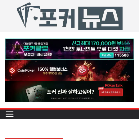
콘
텐
츠
로
건
너
뛰
기