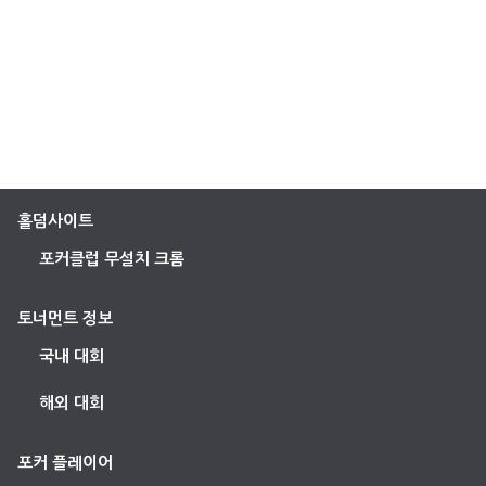
홀덤사이트
포커클럽 무설치 크롬
토너먼트 정보
국내 대회
해외 대회
포커 플레이어