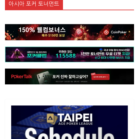
아시아 포커 토너먼트