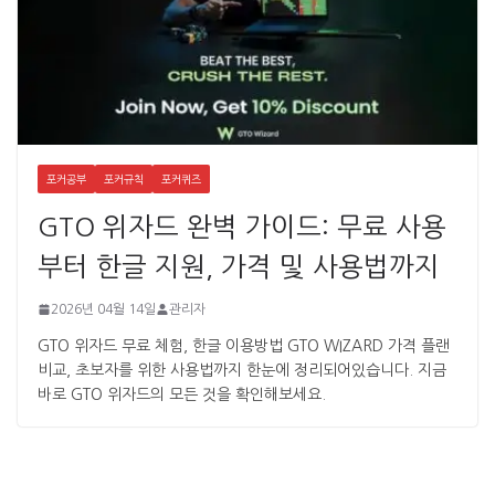
포커공부
포커규칙
포커퀴즈
GTO 위자드 완벽 가이드: 무료 사용
부터 한글 지원, 가격 및 사용법까지
2026년 04월 14일
관리자
GTO 위자드 무료 체험, 한글 이용방법 GTO WIZARD 가격 플랜
비교, 초보자를 위한 사용법까지 한눈에 정리되어있습니다. 지금
바로 GTO 위자드의 모든 것을 확인해보세요.