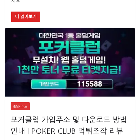
세요.
더 읽어보기
홀덤사이트
포커클럽 가입주소 및 다운로드 방법
안내 | POKER CLUB 먹튀조작 리뷰