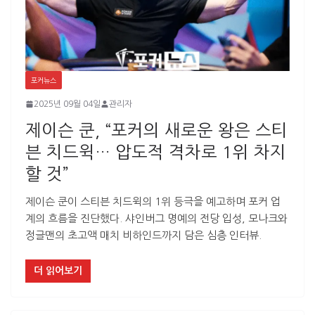
포커뉴스
2025년 09월 04일
관리자
제이슨 쿤, “포커의 새로운 왕은 스티
븐 치드윅… 압도적 격차로 1위 차지
할 것”
제이슨 쿤이 스티븐 치드윅의 1위 등극을 예고하며 포커 업
계의 흐름을 진단했다. 샤인버그 명예의 전당 입성, 모나크와
정글맨의 초고액 매치 비하인드까지 담은 심층 인터뷰.
더 읽어보기