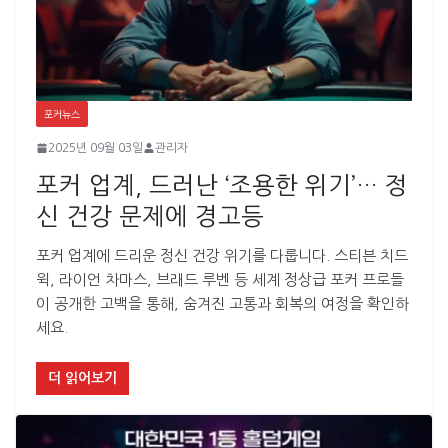
포커뉴스
2025년 09월 03일
관리자
포커 업계, 드러난 ‘조용한 위기’… 정
신 건강 문제에 경고등
포커 업계에 드리운 정신 건강 위기를 다룹니다. 스티븐 치드
윅, 라이언 차마스, 브래드 루벤 등 세계 정상급 포커 프로들
이 공개한 고백을 통해, 숨겨진 고통과 회복의 여정을 확인하
세요.
더 읽어보기