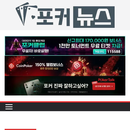
콘
텐
츠
로
건
너
뛰
기