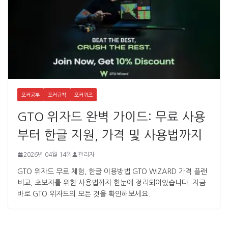
포커공부
포커규칙
포커퀴즈
GTO 위자드 완벽 가이드: 무료 사용
부터 한글 지원, 가격 및 사용법까지
2026년 04월 14일
관리자
GTO 위자드 무료 체험, 한글 이용방법 GTO WIZARD 가격 플랜
비교, 초보자를 위한 사용법까지 한눈에 정리되어있습니다. 지금
바로 GTO 위자드의 모든 것을 확인해보세요.