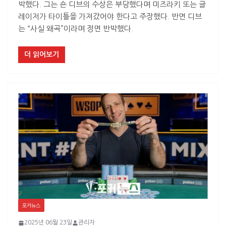
박했다. 그는 숀 디브의 수상은 부당했다며 미즈라키 또는 글
레이저가 타이틀을 가져갔어야 한다고 주장했다. 반면 디브
는 “사실 왜곡”이라며 정면 반박했다.
더 읽어보기
포커뉴스
2025년 06월 23일
관리자