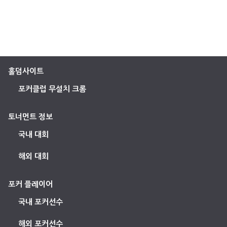
홀덤사이트
포커클럽 무설치 크롬
토너먼트 정보
국내 대회
해외 대회
포커 플레이어
국내 포커선수
해외 포커선수