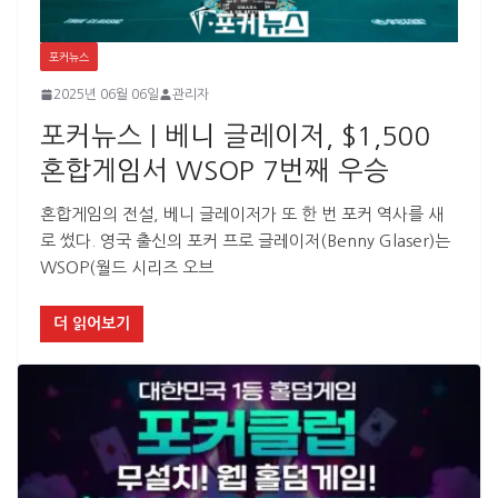
포커뉴스
2025년 06월 06일
관리자
포커뉴스 | 베니 글레이저, $1,500
혼합게임서 WSOP 7번째 우승
혼합게임의 전설, 베니 글레이저가 또 한 번 포커 역사를 새
로 썼다. 영국 출신의 포커 프로 글레이저(Benny Glaser)는
WSOP(월드 시리즈 오브
더 읽어보기