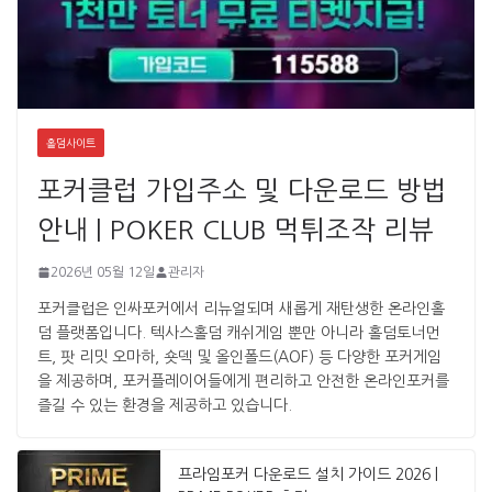
홀덤사이트
포커클럽 가입주소 및 다운로드 방법
안내 | POKER CLUB 먹튀조작 리뷰
2026년 05월 12일
관리자
포커클럽은 인싸포커에서 리뉴얼되며 새롭게 재탄생한 온라인홀
덤 플랫폼입니다. 텍사스홀덤 캐쉬게임 뿐만 아니라 홀덤토너먼
트, 팟 리밋 오마하, 숏덱 및 올인폴드(AOF) 등 다양한 포커게임
을 제공하며, 포커플레이어들에게 편리하고 안전한 온라인포커를
즐길 수 있는 환경을 제공하고 있습니다.
프라임포커 다운로드 설치 가이드 2026 |