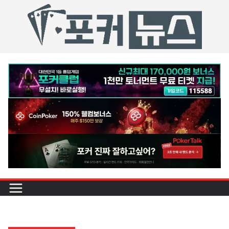
콘
텐
츠
로
건
너
뛰
기