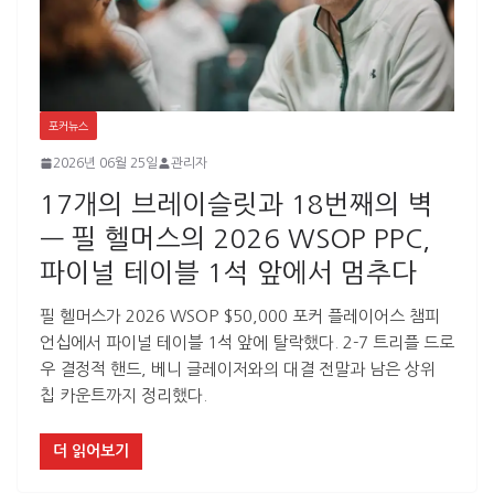
포커뉴스
2026년 06월 25일
관리자
17개의 브레이슬릿과 18번째의 벽
— 필 헬머스의 2026 WSOP PPC,
파이널 테이블 1석 앞에서 멈추다
필 헬머스가 2026 WSOP $50,000 포커 플레이어스 챔피
언십에서 파이널 테이블 1석 앞에 탈락했다. 2-7 트리플 드로
우 결정적 핸드, 베니 글레이저와의 대결 전말과 남은 상위
칩 카운트까지 정리했다.
더 읽어보기