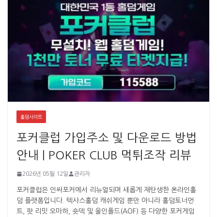
홀덤사이트
포커클럽 가입주소 및 다운로드 방법
안내 | POKER CLUB 먹튀조작 리뷰
2026년 05월 12일
관리자
포커클럽은 인싸포커에서 리뉴얼되며 새롭게 재탄생한 온라인홀
덤 플랫폼입니다. 텍사스홀덤 캐쉬게임 뿐만 아니라 홀덤토너먼
트, 팟 리밋 오마하, 숏덱 및 올인폴드(AOF) 등 다양한 포커게임