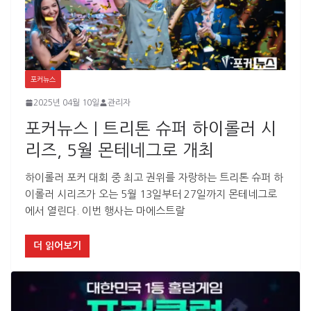
포커뉴스
2025년 04월 10일
관리자
포커뉴스 | 트리톤 슈퍼 하이롤러 시
리즈, 5월 몬테네그로 개최
하이롤러 포커 대회 중 최고 권위를 자랑하는 트리톤 슈퍼 하
이롤러 시리즈가 오는 5월 13일부터 27일까지 몬테네그로
에서 열린다. 이번 행사는 마에스트랄
더 읽어보기