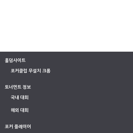
홀덤사이트
포커클럽 무설치 크롬
토너먼트 정보
국내 대회
해외 대회
포커 플레이어