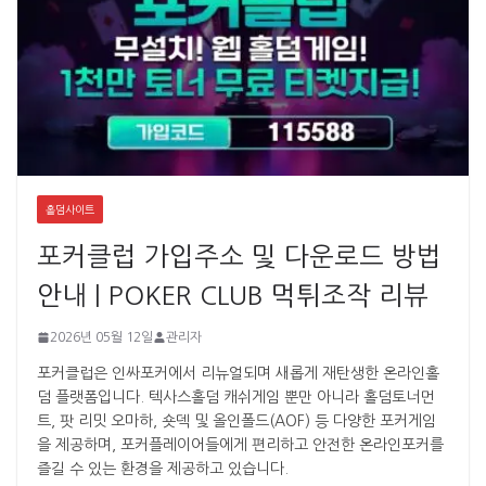
홀덤사이트
포커클럽 가입주소 및 다운로드 방법
안내 | POKER CLUB 먹튀조작 리뷰
2026년 05월 12일
관리자
포커클럽은 인싸포커에서 리뉴얼되며 새롭게 재탄생한 온라인홀
덤 플랫폼입니다. 텍사스홀덤 캐쉬게임 뿐만 아니라 홀덤토너먼
트, 팟 리밋 오마하, 숏덱 및 올인폴드(AOF) 등 다양한 포커게임
을 제공하며, 포커플레이어들에게 편리하고 안전한 온라인포커를
즐길 수 있는 환경을 제공하고 있습니다.