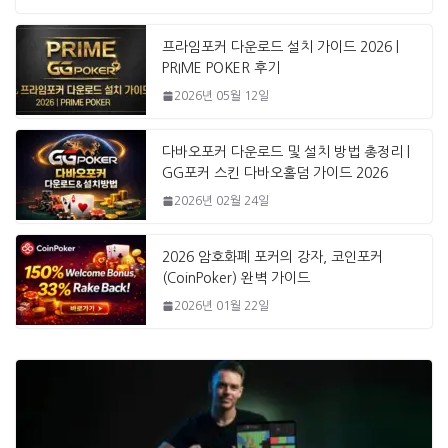
프라임포커 다운로드 설치 가이드 2026 |
PRIME POKER 후기
2026년 05월 12일
다바오포커 다운로드 및 설치 방법 총정리 |
GG포커 스킨 다바오홀덤 가이드 2026
2026년 02월 24일
2026 암호화폐 포커의 강자, 코인포커
(CoinPoker) 완벽 가이드
2026년 01월 22일