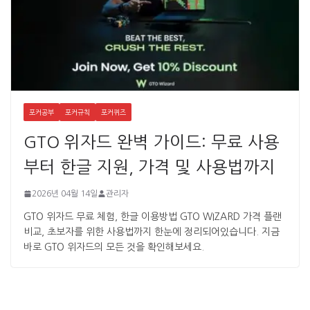
포커공부
포커규칙
포커퀴즈
GTO 위자드 완벽 가이드: 무료 사용
부터 한글 지원, 가격 및 사용법까지
2026년 04월 14일
관리자
GTO 위자드 무료 체험, 한글 이용방법 GTO WIZARD 가격 플랜
비교, 초보자를 위한 사용법까지 한눈에 정리되어있습니다. 지금
바로 GTO 위자드의 모든 것을 확인해보세요.