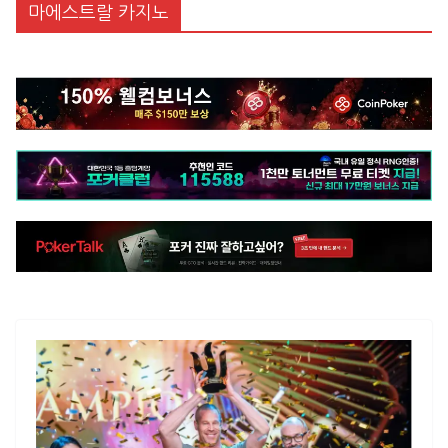
마에스트랄 카지노