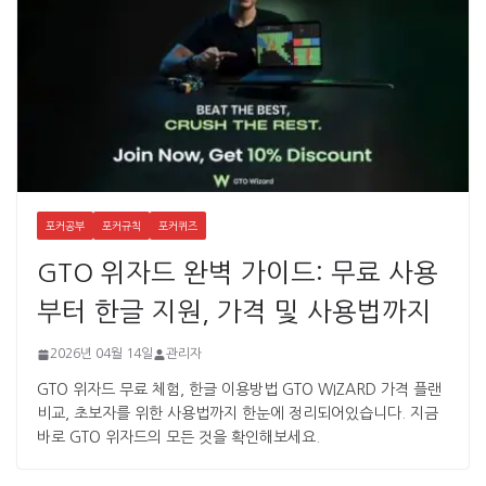
포커공부
포커규칙
포커퀴즈
GTO 위자드 완벽 가이드: 무료 사용
부터 한글 지원, 가격 및 사용법까지
2026년 04월 14일
관리자
GTO 위자드 무료 체험, 한글 이용방법 GTO WIZARD 가격 플랜
비교, 초보자를 위한 사용법까지 한눈에 정리되어있습니다. 지금
바로 GTO 위자드의 모든 것을 확인해보세요.