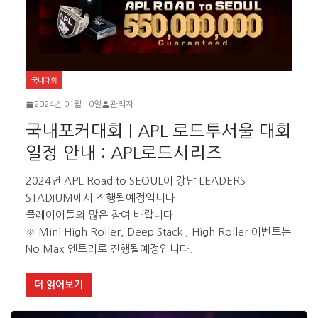
국내대회
2024년 01월 10일
관리자
국내포커대회 | APL 로드투서울 대회
일정 안내 : APL로드시리즈
2024년 APL Road to SEOUL이 강남 LEADERS
STADIUM에서 진행될예정입니다
플레이어들의 많은 참여 바랍니다.
※ Mini High Roller, Deep Stack , High Roller 이벤트는
No Max 엔트리로 진행될예정입니다.
더 읽어보기