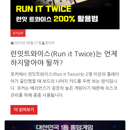
포커공부
2023년 06월 27일
관리자
런잇트와이스(Run it Twice)는 언제
하지말아야 될까?
포커에서 런잇트와이스(Run it Twice)는 2명 이상의 플레이
어가 올인했을 때 보드의 나머지 카드를 두번 보는 방식입니
다. 포커는 배리언스가 굉장히 높은 게임이기 때문에 리스크
관리를 위해 종종 사용됩니다.
더 읽어보기