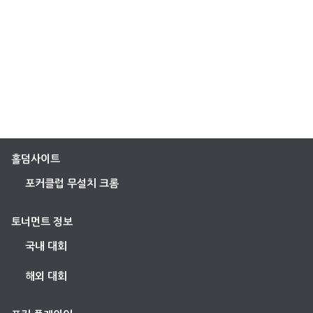
홀덤사이트
포커클럽 무설치 크롬
토너먼트 정보
국내 대회
해외 대회