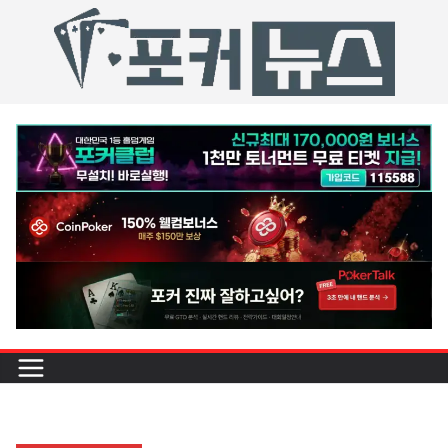
콘
텐
츠
로
건
너
뛰
기