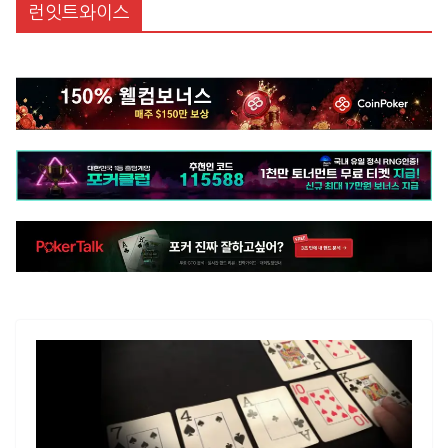
런잇트와이스