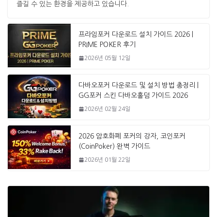
즐길 수 있는 환경을 제공하고 있습니다.
프라임포커 다운로드 설치 가이드 2026 |
PRIME POKER 후기
2026년 05월 12일
다바오포커 다운로드 및 설치 방법 총정리 |
GG포커 스킨 다바오홀덤 가이드 2026
2026년 02월 24일
2026 암호화폐 포커의 강자, 코인포커
(CoinPoker) 완벽 가이드
2026년 01월 22일