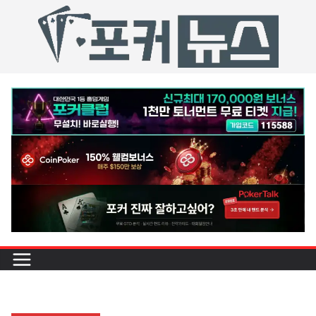
콘
텐
츠
로
건
너
뛰
기