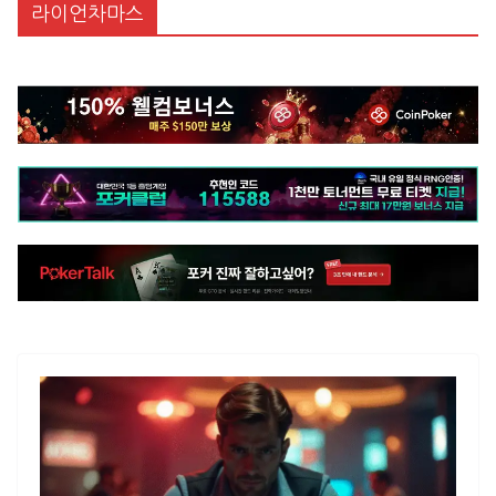
라이언차마스