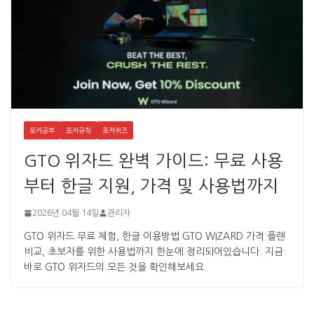
포커공부
포커규칙
포커퀴즈
GTO 위자드 완벽 가이드: 무료 사용
부터 한글 지원, 가격 및 사용법까지
2026년 04월 14일
관리자
GTO 위자드 무료 체험, 한글 이용방법 GTO WIZARD 가격 플랜
비교, 초보자를 위한 사용법까지 한눈에 정리되어있습니다. 지금
바로 GTO 위자드의 모든 것을 확인해보세요.