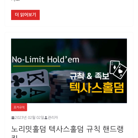
더 읽어보기
포커규칙
2023년 02월 02일
관리자
노리밋홀덤 텍사스홀덤 규칙 핸드랭