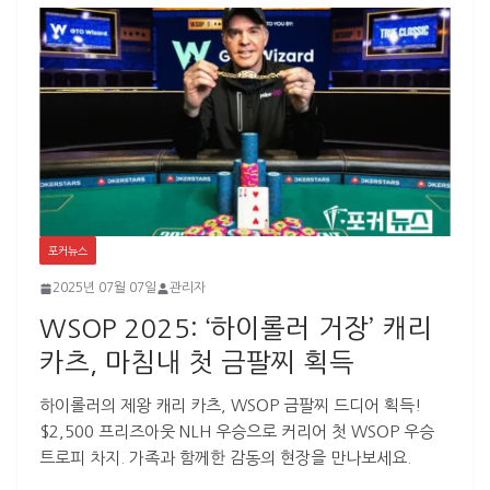
포커뉴스
2025년 07월 07일
관리자
WSOP 2025: ‘하이롤러 거장’ 캐리
카츠, 마침내 첫 금팔찌 획득
하이롤러의 제왕 캐리 카츠, WSOP 금팔찌 드디어 획득!
$2,500 프리즈아웃 NLH 우승으로 커리어 첫 WSOP 우승
트로피 차지. 가족과 함께한 감동의 현장을 만나보세요.