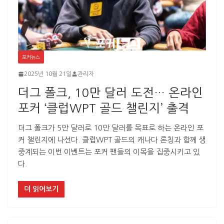
포커뉴스
2025년 10월 21일
관리자
더그 폴크, 10만 달러 도전… 온라인
포커 ‘클럽WPT 골드 챌린지’ 출격
더그 폴크가 5만 달러로 10만 달러를 목표로 하는 온라인 포
커 챌린지에 나선다. 클럽WPT 골드의 캐나다 론칭과 함께 생
중계되는 이번 이벤트는 포커 팬들의 이목을 집중시키고 있
다.
더 읽어보기