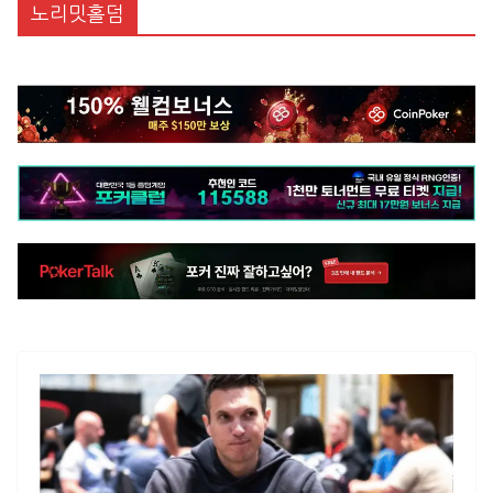
노리밋홀덤