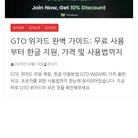
포커공부
포커규칙
포커퀴즈
GTO 위자드 완벽 가이드: 무료 사용
부터 한글 지원, 가격 및 사용법까지
2026년 04월 14일
관리자
GTO 위자드 무료 체험, 한글 이용방법 GTO WIZARD 가격 플랜
비교, 초보자를 위한 사용법까지 한눈에 정리되어있습니다. 지금
바로 GTO 위자드의 모든 것을 확인해보세요.