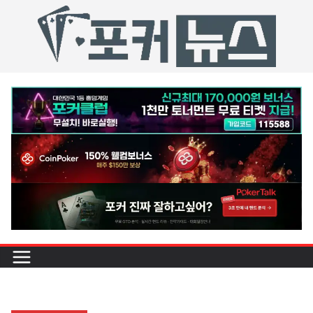
콘
텐
츠
로
건
너
뛰
기