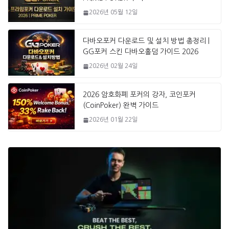
2026년 05월 12일
다바오포커 다운로드 및 설치 방법 총정리 |
GG포커 스킨 다바오홀덤 가이드 2026
2026년 02월 24일
2026 암호화폐 포커의 강자, 코인포커
(CoinPoker) 완벽 가이드
2026년 01월 22일