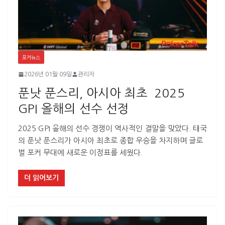
포커뉴스
2026년 01월 09일
관리자
푼낫 푼스리, 아시아 최초 2025
GPI 올해의 선수 선정
2025 GPI 올해의 선수 경쟁이 역사적인 결말을 맞았다. 태국
의 푼낫 푼스리가 아시아 최초로 종합 우승을 차지하며 글로
벌 포커 무대에 새로운 이정표를 세웠다.
더 읽어보기