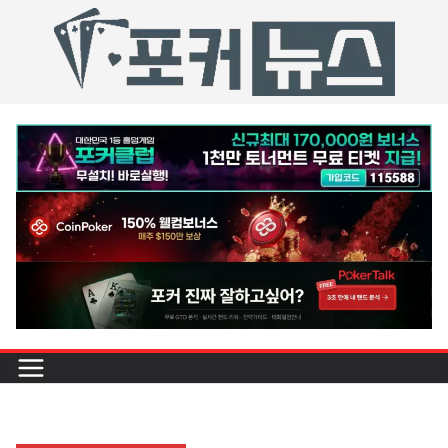
콘
텐
츠
로
건
너
뛰
기