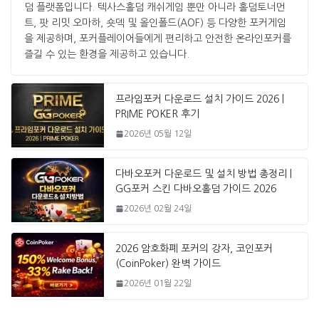
덤 플랫폼입니다. 텍사스홀덤 캐쉬게임 뿐만 아니라 홀덤토너먼
트, 팟 리밋 오마하, 숏덱 및 올인폴드(AOF) 등 다양한 포커게임
을 제공하며, 포커플레이어들에게 편리하고 안전한 온라인포커를
즐길 수 있는 환경을 제공하고 있습니다.
프라임포커 다운로드 설치 가이드 2026 |
PRIME POKER 후기
2026년 05월 12일
다바오포커 다운로드 및 설치 방법 총정리 |
GG포커 스킨 다바오홀덤 가이드 2026
2026년 02월 24일
2026 암호화폐 포커의 강자, 코인포커
(CoinPoker) 완벽 가이드
2026년 01월 22일