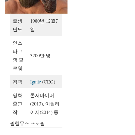
출생
1980년 12월7
년도
일
인스
타그
3200만 명
램 팔
로워
경력
Ignite
(CEO)
영화
론서바이버
출연
(2013), 이퀄라
작
이저(2014) 등
필헬뮤즈 프로필