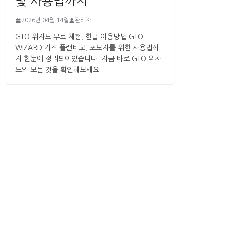
및 사용법까지
2026년 04월 14일
관리자
GTO 위자드 무료 체험, 한글 이용방법 GTO
WIZARD 가격 플랜비교, 초보자를 위한 사용법까
지 한눈에 정리되어있습니다. 지금 바로 GTO 위자
드의 모든 것을 확인해보세요.