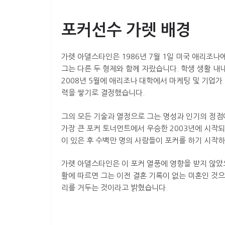
포커선수 가렛 배경
가렛 아델스타인은 1986년 7월 1일 미국 애리조나에
그는 다른 두 형제와 함께 자랐습니다. 학생 생활 
2008년 5월에 애리조나 대학에서 마케팅 및 기업가
력을 쌓기로 결정했습니다.
그의 모든 기술과 열정으로 그는 명성과 인기의 정점
가장 큰 포커 토너먼트에서 우승한 2003년에 시작되
이 있은 후 수백만 명의 사람들이 포커를 하기 시작
가렛 아델스타인은 이 포커 열풍에 영향을 받지 않았
활에 따르면 그는 이전 결혼 기록이 없는 미혼인 것으
리를 거두는 것이라고 밝혔습니다.