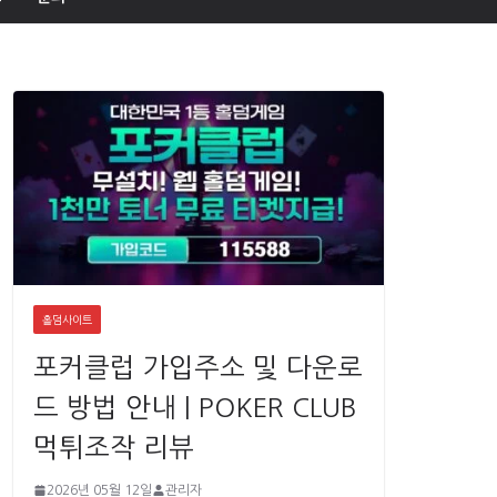
홀덤사이트
포커클럽 가입주소 및 다운로
드 방법 안내 | POKER CLUB
먹튀조작 리뷰
2026년 05월 12일
관리자