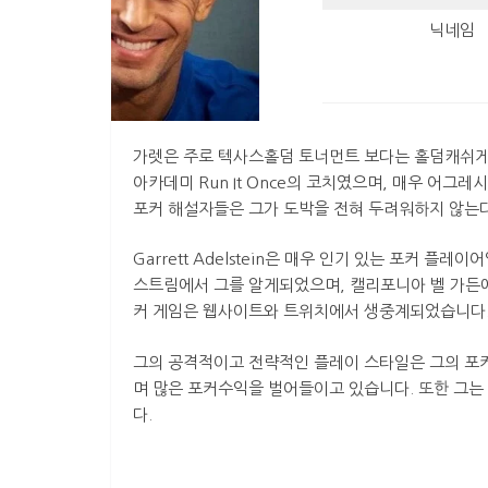
닉네임
가렛은 주로 텍사스홀덤 토너먼트 보다는 홀덤캐쉬게임을 
아카데미 Run It Once의 코치였으며, 매우 어그
포커 해설자들은 그가 도박을 전혀 두려워하지 않는
Garrett Adelstein은 매우 인기 있는 포커 플
스트림에서 그를 알게되었으며, 캘리포니아 벨 가든에
커 게임은 웹사이트와 트위치에서 생중계되었습니다
그의 공격적이고 전략적인 플레이 스타일은 그의 포커
며 많은 포커수익을 벌어들이고 있습니다. 또한 그는
다.