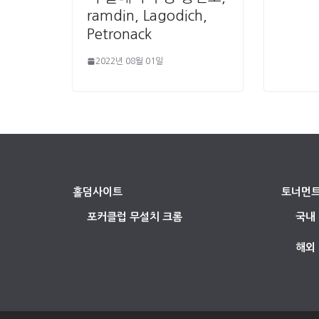
ramdin, Lagodich,
Petronack
2022년 08월 01일
홀덤사이트
토너먼트
포커클럽 무설치 크롬
국내
해외