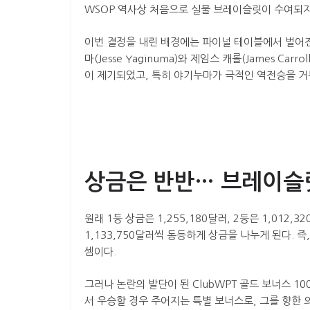
WSOP 역사상 처음으로 실물 브레이슬릿이 수여되지
이번 결정을 내린 배경에는 파이널 테이블에서 벌어진
마(Jesse Yaginuma)와 제임스 캐롤(James C
이 제기되었고, 특히 야기누마가 극적인 역전승을 거
상금은 반반… 브레이슬
원래 1등 상금은 1,255,180달러, 2등은 1,012
1,133,750달러씩 동등하게 상금을 나누게 된다.
셈이다.
그러나 논란의 발단이 된 ClubWPT 골드 보너스 
서 우승할 경우 주어지는 특별 보너스로, 그를 향한 의