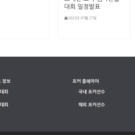
대회 일정발표
2022년 07월 27일
 정보
포커 플레이어
 대회
국내 포커선수
 대회
해외 포커선수