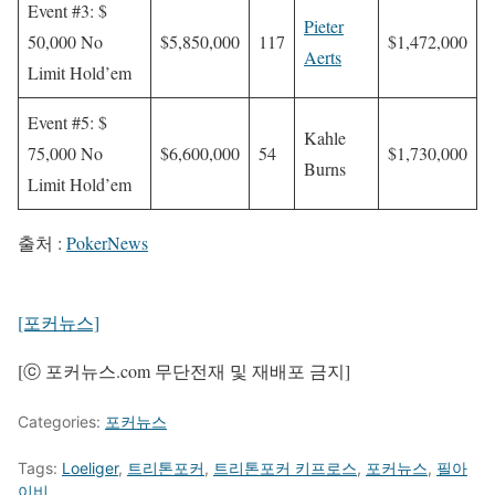
Event #3: $
Pieter
50,000 No
$5,850,000
117
$1,472,000
Aerts
Limit Hold’em
Event #5: $
Kahle
75,000 No
$6,600,000
54
$1,730,000
Burns
Limit Hold’em
출처 :
PokerNews
[포커뉴스]
[ⓒ 포커뉴스.com 무단전재 및 재배포 금지]
Categories:
포커뉴스
Tags:
Loeliger
,
트리톤포커
,
트리톤포커 키프로스
,
포커뉴스
,
필아
이비