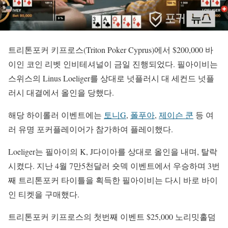
트리톤포커 키프로스(Triton Poker Cyprus)에서 $200,000 바
이인 코인 리벳 인비테셔널이 금일 진행되었다. 필아이비는
스위스의 Linus Loeliger를 상대로 넛플러시 대 세컨드 넛플
러시 대결에서 올인을 당했다.
해당 하이롤러 이벤트에는
토니G
,
폴푸아
,
제이슨 쿤
등 여
러 유명 포커플레이어가 참가하여 플레이했다.
Loeliger는 필아이의 K, J다이아를 상대로 올인을 내며, 탈락
시켰다. 지난 4월 7만5천달러 숏덱 이벤트에서 우승하며 3번
째 트리톤포커 타이틀을 획득한 필아이비는 다시 바로 바이
인 티켓을 구매했다.
트리톤포커 키프로스의 첫번째 이벤트 $25,000 노리밋홀덤