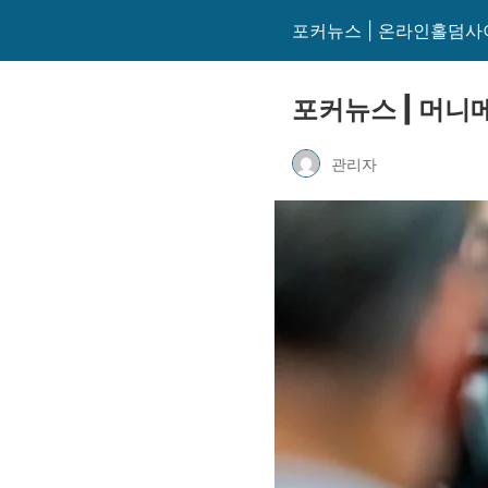
포커뉴스 | 온라인홀덤사
포커뉴스 | 머니
관리자