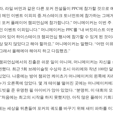
라, 라일 버먼과 같은 다른 포커 전설들이 PPC에 참가할 것으로
0달러 메인 이벤트 이외의 중.저스테이크 토너먼트에 참가하는 그에
서 포커 플레이어 챔피언십에 참가합니다,” 머니메이커는 이번 주 
인 이벤트 이외입니다.” 머니메이커는 PPC를 “내 버킷리스트 이
어 있어 하이스테이크 챔피언십 행사에 참가할 수 있게 된 것이라
상 맞지 않았다고 해야 할까요,” 머니메이커는 말했다. “어떤 이
그래서 올해에야 해야지 하고 다짐했죠.”
어스 챔피언십에서의 진출은 쉬운 일이 아니며, 머니메이커는 자신
했다. 최근 5회 브레이슬릿 수상자 조시 아리에와 작년 100만 
있었다. 나중에는 방어 챔피언 케이츠가 머니메이커의 왼쪽에 자리
누가 오른쪽에 앉았다. 몇 개 테이블 떨어진 곳에는 머니메이커에
빗을 준 유명한 필 아이비가 앉아 있었다. “분명히, 이 대회의 
”처음에는 최고의 시작을 하지 못했지만, 아직 많은 플레이 기회
에는 세상을 뒤흔들며 포커의 궤도를 바꾸기 위해 새미 파하를 이