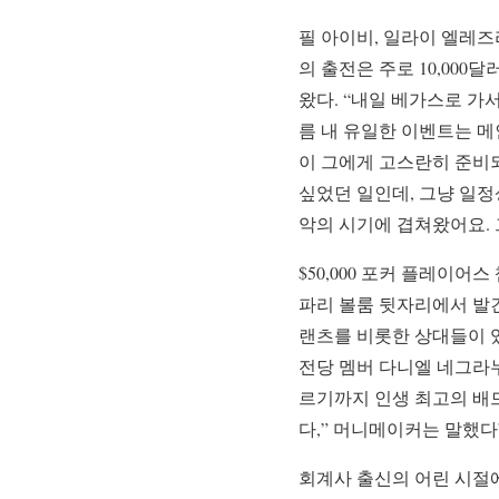
필 아이비, 일라이 엘레즈
의 출전은 주로 10,00
왔다. “내일 베가스로 가
름 내 유일한 이벤트는 메
이 그에게 고스란히 준비되
싶었던 일인데, 그냥 일정
악의 시기에 겹쳐왔어요. 
$50,000 포커 플레이
파리 볼룸 뒷자리에서 발견
랜츠를 비롯한 상대들이 
전당 멤버 다니엘 네그라
르기까지 인생 최고의 배드
다,” 머니메이커는 말했다
회계사 출신의 어린 시절