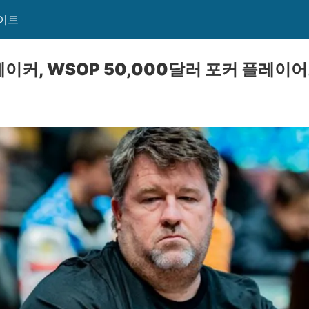
이트
메이커, WSOP 50,000달러 포커 플레이