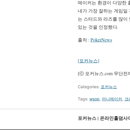
메이커는 환경이 다양한 홀
내가 가장 잘하는 게임일 
는 스터드와 라즈를 많이
있는 것을 인정했다.
출처 :
PokerNews
[포커뉴스]
[ⓒ 포커뉴스.com 무단전
Categories:
포커뉴스
Tags:
wsop
,
머니메이커
,
크
포커뉴스 | 온라인홀덤사