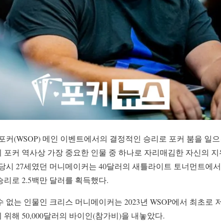
 포커(WSOP) 메인 이벤트에서의 결정적인 승리로 포커 붐을 일으
 포커 역사상 가장 중요한 인물 중 하나로 자리매김한 자신의 지
 당시 27세였던 머니메이커는 40달러의 새틀라이트 토너먼트에서
승리로 2.5백만 달러를 획득했다.
 없는 인물인 크리스 머니메이커는 2023년 WSOP에서 최초로 저
위해 50,000달러의 바이인(참가비)을 내놓았다.