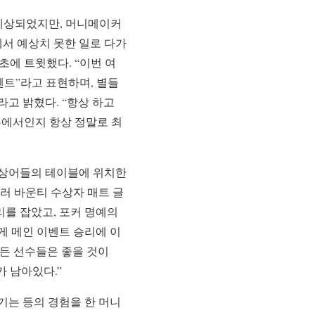
 예상되었지만, 머니메이커
게서 예상치 못한 일로 다가
초에 트윗했다. “이번 여
벤트”라고 표현하며, 별들
고 밝혔다. “항상 하고
유에서인지 항상 정말로 최
을 상어들의 테이블에 위치한
달러 바운티 수상자 매트 글
를 잡았고, 포커 명예의
게 메인 이벤트 승리에 이
모든 선수들은 좋을 것이
가 남아있다.”
기는 등의 경험을 한 머니