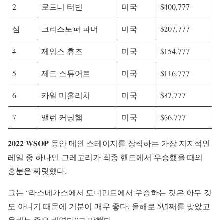
2
로드니 터빈
미국
$400,777
삼
크리스토퍼 파머
미국
$207,777
4
제임스 휴즈
미국
$154,777
5
제드 스튜어트
미국
$116,777
6
카일 미홀리치
미국
$87,777
7
앨런 커닝햄
미국
$66,777
2022 WSOP
동안 메인 스테이지를 장식하는 가장 지지적인
레일 중 하나인 그레고리가 최종 핸드에서 우승했을 때의
흥분은 짜릿했다.
그는 “라스베가스에서 토너먼트에서 우승하는 것은 아무 것
도 아니기 때문에 기분이 매우 좋다. 올해로 5년째를 맞았고
올해는 좋은 해였다”고 말했다.