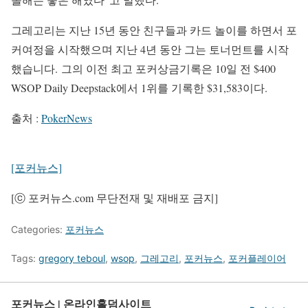
그레고리는 지난 15년 동안 친구들과 카드 놀이를 하면서 포
커여정을 시작했으며 지난 4년 동안 그는 토너먼트를 시작
했습니다. 그의 이전 최고 포커상금기록은 10일 전 $400
WSOP Daily Deepstack에서 1위를 기록한 $31,583이다.
출처 :
PokerNews
[포커뉴스]
[ⓒ 포커뉴스.com 무단전재 및 재배포 금지]
Categories:
포커뉴스
Tags:
gregory teboul
,
wsop
,
그레고리
,
포커뉴스
,
포커플레이어
포커뉴스 | 온라인홀덤사이트