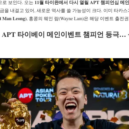
11월 타이완에서 다시 열릴 APT 챔피언십 메
으로 보인다. 오는
금을 내걸고 있어, 새로운 역사를 쓸 가능성이 크다. 이미 타카스
Man Leong)
, 홍콩의 웨인 람(Wayne Lam)은 해당 이벤트 출
 APT 타이베이 메인이벤트 챔피언 등극… 상