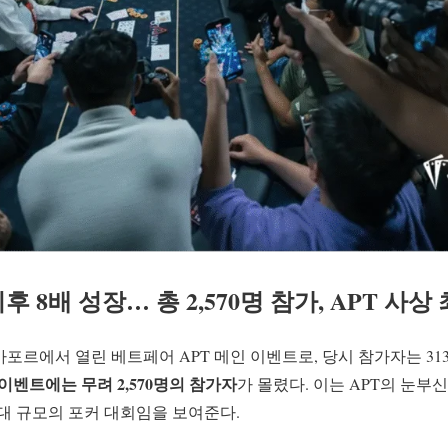
이후 8배 성장… 총 2,570명 참가, APT 사상
싱가포르에서 열린 베트페어 APT 메인 이벤트로, 당시 참가자는 3
인 이벤트에는 무려 2,570명의 참가자
가 몰렸다. 이는 APT의 눈부
대 규모의 포커 대회임을 보여준다.