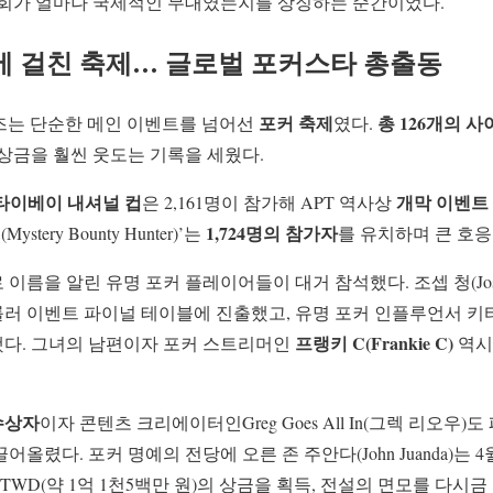
대회가 얼마나 국제적인 무대였는지를 상징하는 순간이었다.
반에 걸친 축제… 글로벌 포커스타 총출동
포커 축제
총 126개의 
리즈는 단순한 메인 이벤트를 넘어선
였다.
상금을 훨씬 웃도는 기록을 세웠다.
 타이베이 내셔널 컵
개막 이벤트
은 2,161명이 참가해 APT 역사상
1,724명의 참가자
tery Bounty Hunter)’는
를 유치하며 큰 호응
름을 알린 유명 포커 플레이어들이 대거 참석했다. 조셉 청(Joseph
 하이롤러 이벤트 파이널 테이블에 진출했고, 유명 포커 인플루언서 키티 쿠
프랭키 C(Frankie C)
했다. 그녀의 남편이자 포커 스트리머인
역시
수상자
이자 콘텐츠 크리에이터인Greg Goes All In(그렉 리오우
올렸다. 포커 명예의 전당에 오른 존 주안다(John Juanda)는 4
TWD(약 1억 1천5백만 원)의 상금을 획득, 전설의 면모를 다시금