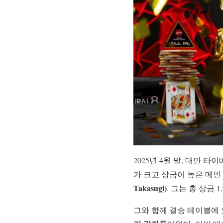
2025년 4월 말, 대만 
가 크고 상금이 높은 메인
Takasugi)
. 그는 총 상금 
그와 함께 결승 테이블에 