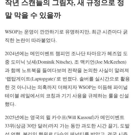
작년 스캔들의 그림자, 새 규정으로 정
말 막을 수 있을까
WSOP는 운영이 깐깐하기로 유명하지만, 최근 시즌마다 굵
직한 논란이 따라붙었다.
2024년에는 메인이벤트 챔피언 조나단 타마요가 헤즈업 도
중 도미닉 닛셰(Dominik Nitsche), 조 맥키언(Joe McKeehen)
과 함께 노트북을 들여다보며 전략을 논의한 사실이 알려져
‘랩탑게이트(Laptopgate)’로 번졌다. 솔버를 실시간으로 활용
한 것 아니냐는 의혹까지 더해지자 WSOP는 이듬해 파이널
테이블 레일에서의 코칭과 기기 사용을 규제하는 룰을 신설
했다.
2025년에는 영국의 윌 카수프(Will Kassouf)가 메인이벤트
33위(상금 30만 달러)까지 가는 동안 과도한 시간 끌기, 도발
성 언행, 불리잉 행위로 다수의 페널티를 받았고, 결국 시즌