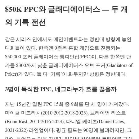
$50K PPC와 글래디에이터스 — 두 개
의 기록 전선
같은 시리즈 안에서도 메인이벤트와는 정반대 방향에 놓인
대회들이 있다. 한쪽엔 9종목 혼합 게임으로 진행되는
$50,000 포커 플레이어스 챔피언십(PPC)이, 다른 한쪽엔 단
가를 $300까지 낮춘 글래디에이터스 오브 포커(Gladiators of
Poker)가 있다. 둘 다 ‘기록’이 화두지만 방향은 정반대다.
3명이 독식한 PPC, 네그라누가 흐름 끊을까
지난 15년간 열린 PPC 15회 중 9회를 단 세 명이 가져갔다.
마이클 미즈라치(2010·2012·2018·2025), 브라이언 라스트
(Brian Rast, 2011·2016·2023), 다니엘 케이츠(Daniel Cates,
2021·2022) 라인업이다. 평균 필드는 90명에 불과하지만, 그
안에 들어오는 인물 자체가 라이브 하이롤러 톱티어로 구성