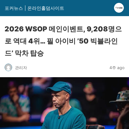
포커뉴스 | 온라인홀덤사이트
2026 WSOP 메인이벤트, 9,208명으
로 역대 4위… 필 아이비 ’50 빅블라인
드’ 막차 탑승
관리자
4주 ago