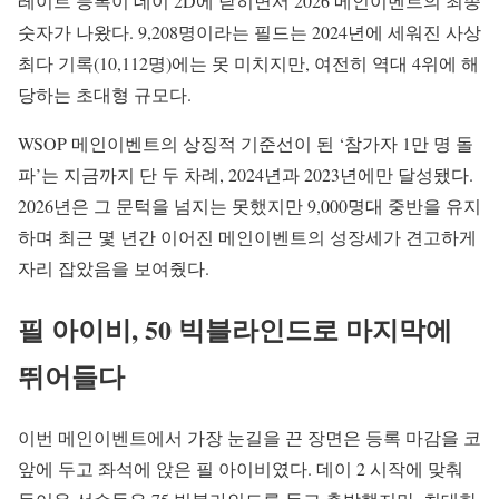
레이트 등록이 데이 2D에 닫히면서 2026 메인이벤트의 최종
숫자가 나왔다. 9,208명이라는 필드는 2024년에 세워진 사상
최다 기록(10,112명)에는 못 미치지만, 여전히 역대 4위에 해
당하는 초대형 규모다.
WSOP 메인이벤트의 상징적 기준선이 된 ‘참가자 1만 명 돌
파’는 지금까지 단 두 차례, 2024년과 2023년에만 달성됐다.
2026년은 그 문턱을 넘지는 못했지만 9,000명대 중반을 유지
하며 최근 몇 년간 이어진 메인이벤트의 성장세가 견고하게
자리 잡았음을 보여줬다.
필 아이비, 50 빅블라인드로 마지막에
뛰어들다
이번 메인이벤트에서 가장 눈길을 끈 장면은 등록 마감을 코
앞에 두고 좌석에 앉은 필 아이비였다. 데이 2 시작에 맞춰