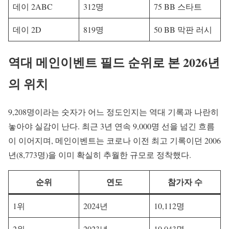
데이 2ABC
312명
75 BB 스타트
데이 2D
819명
50 BB 막판 러시
역대 메인이벤트 필드 순위로 본 2026년
의 위치
9,208명이라는 숫자가 어느 정도인지는 역대 기록과 나란히
놓아야 실감이 난다. 최근 3년 연속 9,000명 선을 넘긴 흐름
이 이어지며, 메인이벤트는 코로나 이전 최고 기록이던 2006
년(8,773명)을 이미 확실히 추월한 규모로 정착했다.
순위
연도
참가자 수
1위
2024년
10,112명
2위
2023년
10,043명