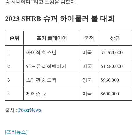
중 하나이다.”라고 소감을 밝혔다.
2023 SHRB 슈퍼 하이롤러 볼 대회
순위
포커 플레이어
국적
상금
1
아이작 헥스턴
미국
$2,760,000
2
앤드류 리히텐버거
미국
$1,680,000
3
스테판 채드윅
영국
$960,000
4
제이슨 쿤
미국
$600,000
출처 :
PokerNews
[포커뉴스]