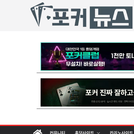
콘
텐
츠
로
건
너
뛰
기
커뮤니티
홀덤사이트
카지노사이트