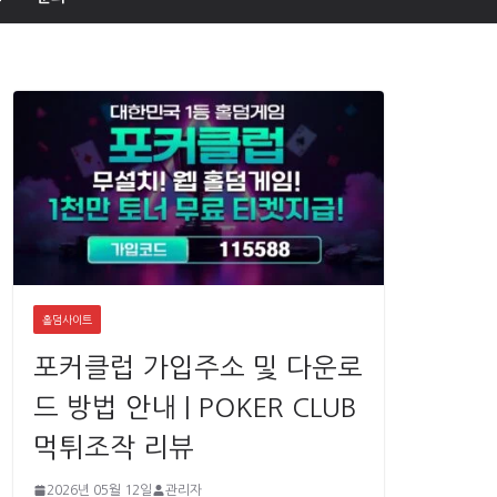
홀덤사이트
포커클럽 가입주소 및 다운로
드 방법 안내 | POKER CLUB
먹튀조작 리뷰
2026년 05월 12일
관리자