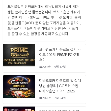
포커클럽은 인싸포커에서 리뉴얼되며 새롭게 재탄
생한 온라인홀덤 플랫폼입니다. 텍사스홀덤 캐쉬게
임 뿐만 아니라 홀덤토너먼트, 팟 리밋 오마하, 숏덱
및 올인폴드(AOF) 등 다양한 포커게임을 제공하며,
포커플레이어들에게 편리하고 안전한 온라인포커
를 즐길 수 있는 환경을 제공하고 있습니다.
프라임포커 다운로드 설치 가
이드 2026 | PRIME POKER
후기
2026년 05월 12일
다바오포커 다운로드 및 설치
방법 총정리 | GG포커 스킨
다바오홀덤 가이드 2026
2026년 02월 24일