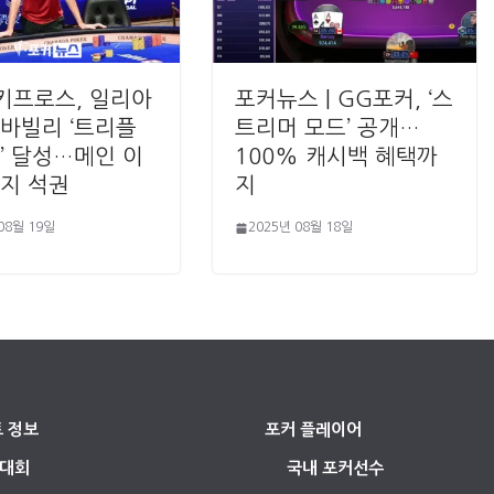
 키프로스, 일리아
포커뉴스 | GG포커, ‘스
바빌리 ‘트리플
트리머 모드’ 공개…
’ 달성…메인 이
100% 캐시백 혜택까
지 석권
지
08월 19일
2025년 08월 18일
 정보
포커 플레이어
 대회
국내 포커선수