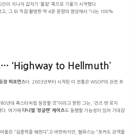
간이 지나자 갑자기 ‘불참’ 쪽으로 기울기 시작했다.
했고, 그 뒤 직접 촬영한 약 4분 분량의 영상에서 “나는 100%
Highway to Hellmuth’
 등장 퍼포먼스
다. 2003년부터 시작된 이 전통은 WSOP의 관전 포
 “80년대 록스타처럼 등장할 것”이라고 밝힌 그는, ‘건즈 앤 로지
했다. 여기에
다니엘 ‘정글맨’ 케이츠
도 동행할 가능성이 있어 기대감
이어들은 “집중력을 해친다”고 비판하지만, 헬뮤스는 “포커도 관객을