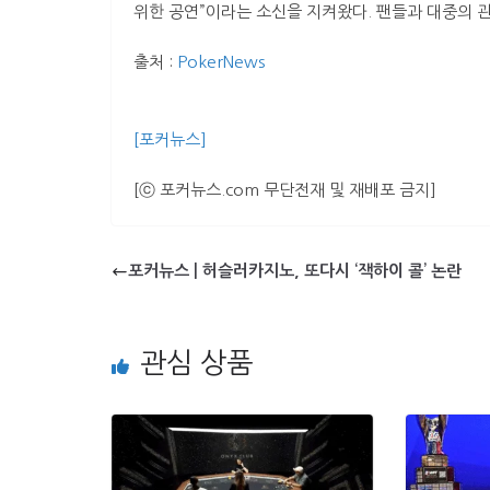
위한 공연”이라는 소신을 지켜왔다. 팬들과 대중의 관
출처 :
PokerNews
[포커뉴스]
[ⓒ 포커뉴스.com 무단전재 및 재배포 금지]
포커뉴스 | 허슬러카지노, 또다시 ‘잭하이 콜’ 논란
관심 상품