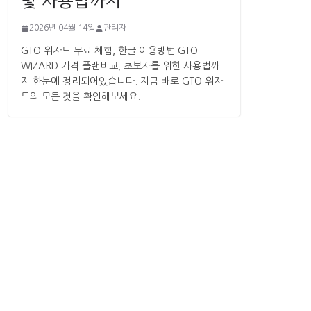
및 사용법까지
2026년 04월 14일
관리자
GTO 위자드 무료 체험, 한글 이용방법 GTO
WIZARD 가격 플랜비교, 초보자를 위한 사용법까
지 한눈에 정리되어있습니다. 지금 바로 GTO 위자
드의 모든 것을 확인해보세요.