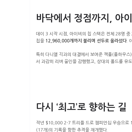
바닥에서 정점까지, 아
데이 3 시작 시점, 아이비의 칩 스택은 전체 28명 중
칩을
12,960,000개까지 불리며 선두로 올라섰다
.
특히 다니엘 긱과의 대결에서 보여준 잭풀(풀하우스)
서 과감히 리버 올인을 감행했고, 상대의 폴드를 유도
다시 ‘최고’로 향하는 길
작년 $10,000 2-7 트리플 드로 챔피언십 우승으
(17개)의 기록을 향한 추격을 재개했다.