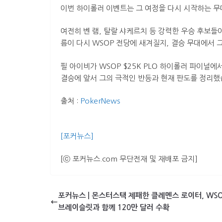
이번 하이롤러 이벤트는 그 여정을 다시 시작하는 무
여전히 벤 램, 탈랄 샤케르치 등 강력한 우승 후보들이
름이 다시 WSOP 전당에 새겨질지, 결승 무대에서 
필 아이비가 WSOP $25K PLO 하이롤러 파이널
결승에 앞서 그의 극적인 반등과 현재 판도를 정리했
출처 :
PokerNews
[포커뉴스]
[ⓒ 포커뉴스.com 무단전재 및 재배포 금지]
포커뉴스 | 몬스터스택 제패한 클레멘스 로이터, WSO
브레이슬릿과 함께 120만 달러 수확