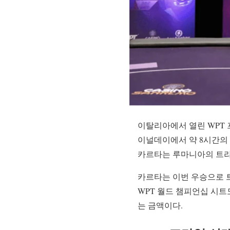
이탈리아에서 열린 WPT 프
이널데이에서 약 8시간의
카르타는 루마니아의 트라
카르타는 이번 우승으로 트로
WPT 월드 챔피언십 시트도
는 금액이다.