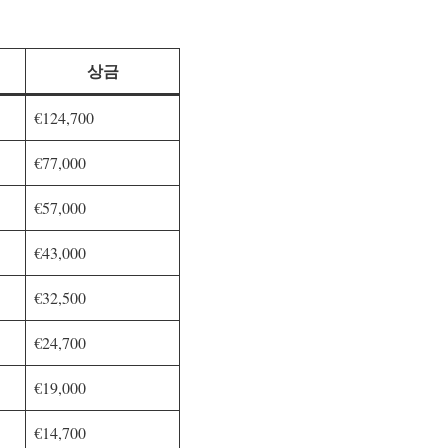
상금
€124,700
€77,000
€57,000
€43,000
€32,500
€24,700
€19,000
€14,700