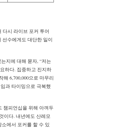
터 다시 라이브 포커 투어
커 선수에게도 대단한 일이
는지에 대해 묻자, “저는
중요하다. 집중하고 진지하
해 6,700,000으로 마무리
직임과 타이밍으로 극복했
월드 챔피언십을 위해 아껴두
 것이다. 내년에도 산레모
장소에서 포커를 할 수 있