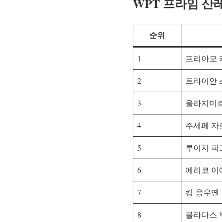
WPT 프라임 산
순위
1
프리아모 
2
트라이안 
3
울라지미르
4
주세페 자
5
루이지 피
6
에리코 이
7
킴 응우옌
8
블라다스