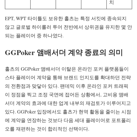
치
EPT, WPT 타이틀도 보유한 홀츠는 특정 서킷에 종속되지
않고 글로벌 하이롤러 투어 전반에서 상위권을 유지한 몇 안
되는 플레이어 중 하나였다.
GGPoker 앰배서더 계약 종료의 의미
홀츠의 GGPoker 앰배서더 이탈은 온라인 포커 플랫폼들이
스타 플레이어 계약을 통해 브랜드 인지도를 확대하던 전략
의 전환점과 맞닿아 있다. 팬데믹 이후 온라인 포커 트래픽
이 정점을 찍고 조정 국면에 접어든 상황에서, 고비용 앰배
서더 계약의 효과에 대한 업계 내부의 재검토가 이루어지고
있다. GGPoker 입장에서도 홀츠가 현역 활동을 줄이는 시점
에 계약을 연장하는 것보다 다음 세대 플레이어로 포트폴리
오를 재편하는 것이 합리적인 선택이다.