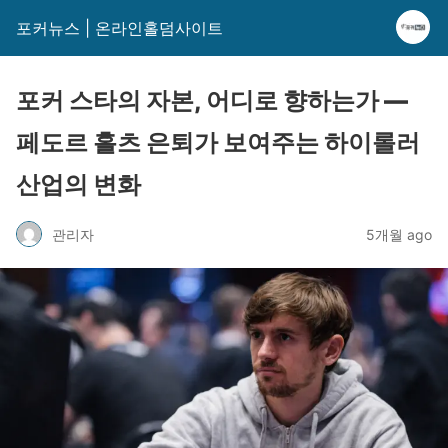
포커뉴스 | 온라인홀덤사이트
포커 스타의 자본, 어디로 향하는가 —
페도르 홀츠 은퇴가 보여주는 하이롤러
산업의 변화
관리자
5개월 ago