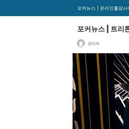
포커뉴스 | 온라인홀덤사
포커뉴스 | 트리
관리자