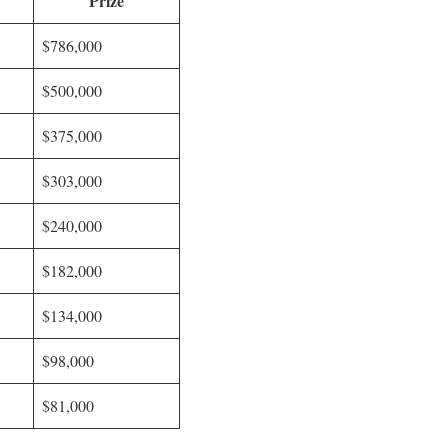
Prize
$786,000
$500,000
$375,000
$303,000
$240,000
$182,000
$134,000
$98,000
$81,000