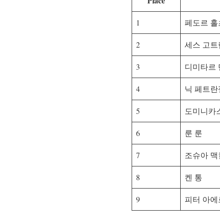
Place
1
페도르 홀
2
세스 고트
3
디미타르
4
닉 페트란
5
도미니카
6
룬 룬
7
조슈아 맥
8
켄 통
9
피터 아에