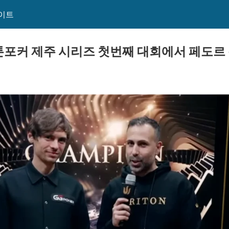
이트
톤포커 제주 시리즈 첫번째 대회에서 페도르