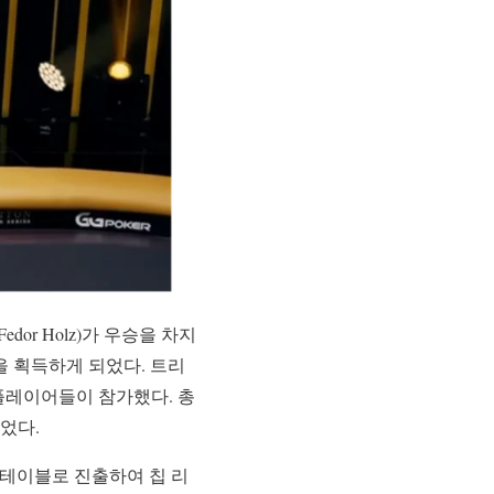
or Holz)가 우승을 차지
을 획득하게 되었다. 트리
포커플레이어들이 참가했다. 총
었다.
 최종 테이블로 진출하여 칩 리