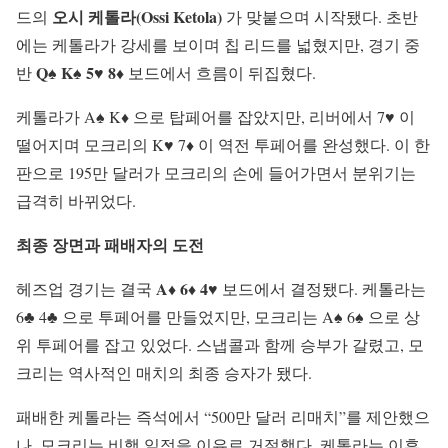
오시 케톨라(Ossi Ketola)
드의
가 맞붙으며 시작됐다. 초반
에는 케톨라가 강세를 보이며 칩 리드를 넓혔지만, 경기 중
Q♠ K♠ 5♥ 8♦
반
보드에서 흐름이 뒤집혔다.
케톨라가 A♠ K♦ 으로 탑페어를 잡았지만, 리버에서 7♥ 이
떨어지며 모크리의 K♥ 7♦ 이 역전 투페어를 완성했다. 이 한
판으로 195만 달러가 모크리의 손에 들어가면서 분위기는
급격히 바뀌었다.
최종 장면과 패배자의 도전
A♦ 6♦ 4♥
헤즈업 경기는 결국
보드에서 결정됐다. 케톨라는
6♣ 4♣ 으로 투페어를 만들었지만, 모크리는 A♠ 6♠ 으로 상
위 투페어를 잡고 있었다. 스냅콜과 함께 승부가 갈렸고, 모
크리는 역사적인 매치의 최종 승자가 됐다.
패배한 케톨라는 즉석에서 “500만 달러 리매치”를 제안했으
나, 모크리는 비행 일정을 이유로 거절했다. 케톨라는 이후