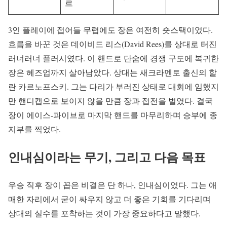
르
3인 플레이에 접어들 무렵에도 장은 여전히 숏스택이었다.
흐름을 바꾼 것은 데이비드 리스(David Rees)를 상대로 터진
러너러너 플러시였다. 이 핸드로 단숨에 경쟁 구도에 복귀한
장은 헤즈업까지 살아남았다. 상대는 새크라멘토 출신의 할
란 카르노프스키. 그는 다리가 부러진 상태로 대회에 임했지
만 핸디캡으로 보이지 않을 만큼 장과 접전을 벌였다. 결국
장이 에이스-파이브로 마지막 핸드를 마무리하며 승부에 종
지부를 찍었다.
인내심이라는 무기, 그리고 다음 목표
우승 직후 장이 꼽은 비결은 단 하나, 인내심이었다. 그는 애
매한 자리에서 굳이 싸우지 않고 더 좋은 기회를 기다리며
상대의 실수를 포착하는 것이 가장 중요하다고 말했다.