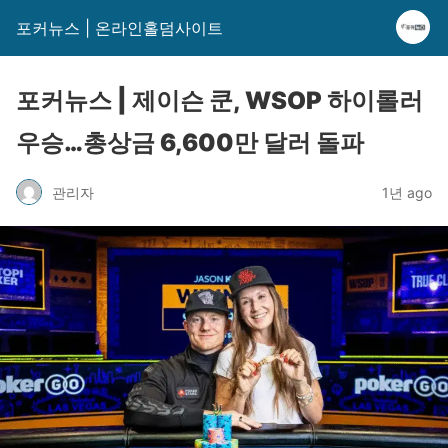
포커뉴스 | 온라인홀덤사이트
포커뉴스 | 제이슨 쿤, WSOP 하이롤러
우승…총상금 6,600만 달러 돌파
관리자
1년 ago