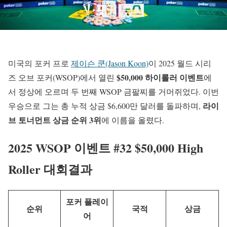
미국의 포커 프로
제이슨 쿤(Jason Koon)
이 2025 월드 시리
$50,000 하이롤러 이벤트
즈 오브 포커(WSOP)에서 열린
에
서 정상에 오르며 두 번째 WSOP 금팔찌를 거머쥐었다. 이번
라이
우승으로 그는 총 누적 상금 $6,600만 달러를 돌파하며,
브 토너먼트 상금 순위 3위
에 이름을 올렸다.
2025 WSOP 이벤트 #32 $50,000 High
Roller 대회결과
포커 플레이
순위
국적
상금
어