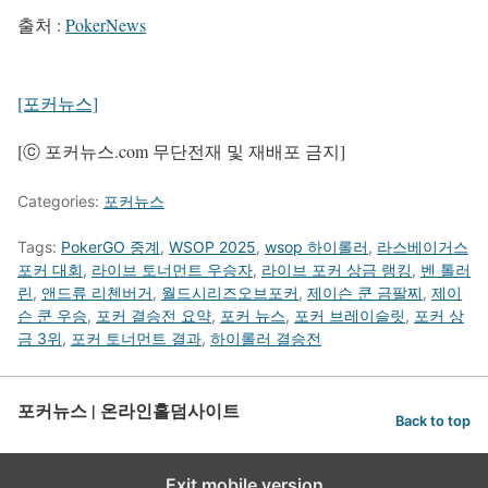
출처 :
PokerNews
[포커뉴스]
[ⓒ 포커뉴스.com 무단전재 및 재배포 금지]
Categories:
포커뉴스
Tags:
PokerGO 중계
,
WSOP 2025
,
wsop 하이롤러
,
라스베이거스
포커 대회
,
라이브 토너먼트 우승자
,
라이브 포커 상금 랭킹
,
벤 톨러
린
,
앤드류 리첸버거
,
월드시리즈오브포커
,
제이슨 쿤 금팔찌
,
제이
슨 쿤 우승
,
포커 결승전 요약
,
포커 뉴스
,
포커 브레이슬릿
,
포커 상
금 3위
,
포커 토너먼트 결과
,
하이롤러 결승전
포커뉴스 | 온라인홀덤사이트
Back to top
Exit mobile version