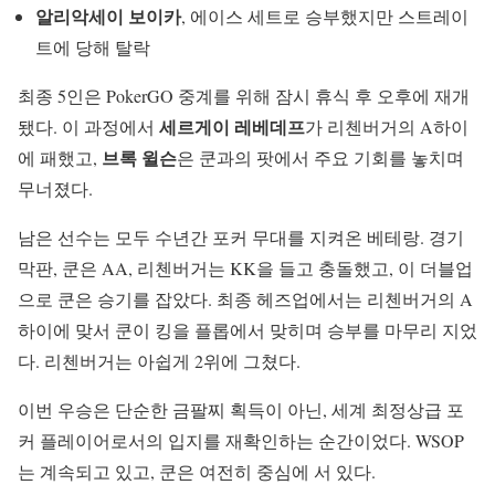
알리악세이 보이카
, 에이스 세트로 승부했지만 스트레이
트에 당해 탈락
최종 5인은 PokerGO 중계를 위해 잠시 휴식 후 오후에 재개
세르게이 레베데프
됐다. 이 과정에서
가 리첸버거의 A하이
브록 윌슨
에 패했고,
은 쿤과의 팟에서 주요 기회를 놓치며
무너졌다.
남은 선수는 모두 수년간 포커 무대를 지켜온 베테랑. 경기
막판, 쿤은 AA, 리첸버거는 KK을 들고 충돌했고, 이 더블업
으로 쿤은 승기를 잡았다. 최종 헤즈업에서는 리첸버거의 A
하이에 맞서 쿤이 킹을 플롭에서 맞히며 승부를 마무리 지었
다. 리첸버거는 아쉽게 2위에 그쳤다.
이번 우승은 단순한 금팔찌 획득이 아닌, 세계 최정상급 포
커 플레이어로서의 입지를 재확인하는 순간이었다. WSOP
는 계속되고 있고, 쿤은 여전히 중심에 서 있다.