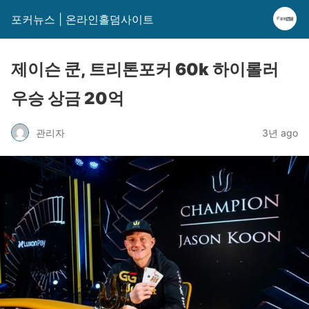
포커뉴스 | 온라인홀덤사이트
제이슨 쿤, 트리톤포커 60k 하이롤러
우승 상금 20억
관리자
3년 ago