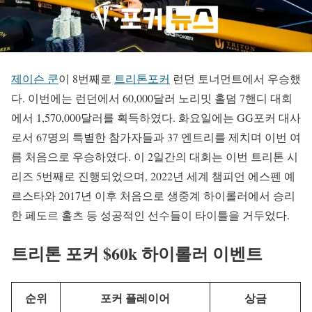
제이슨 쿤
이 8번째로
트리톤포커
런던 토너먼트에서 우승했
다. 이번에는 런던에서 60,000달러 노리밋 홀덤 7핸디 대회
에서 1,570,000달러를 획득하였다. 화요일에는 GG포커 대사
로서 67명의 특별한 참가자들과 37 엔트리를 제치며 이번 여
름 처음으로 우승하였다. 이 2일간의 대회는 이번 트리톤 시
리즈 5번째로 진행되었으며, 2022년 세계 챔피언 에스펜 예
르스타와 2017년 이후 처음으로 생중계 하이롤러에서 승리
한 페도르 홀츠 등 성공적인 선수들이 타이틀을 거두었다.
트리톤 포커 $60k 하이롤러 이벤트
순위
포커 플레이어
상금