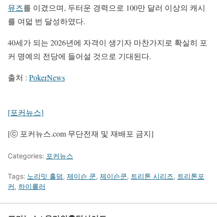
뮤즈
를 이겼으며, 두터운 경력으로 100만 달러 이상의 캐시
를 여덟 번 달성하였다.
40세가 되는 2026년에 자격이 생기자 마찬가지로 확실히 포
커 명예의 전당에 들어설 것으로 기대된다.
출처 :
PokerNews
[포커뉴스]
[ⓒ 포커뉴스.com 무단전재 및 재배포 금지]
Categories:
포커뉴스
Tags:
노리밋 홀덤
,
제이슨 쿤
,
제이슨쿤
,
트리톤 시리즈
,
트리톤포
커
,
하이롤러