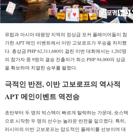
유럽과 아시아 태평양 지역의 정상급 포커 플레이어들이 참
가한 APT 메인 이벤트에서 이반 고보로프가 우승을 차지했
다. 총상금 PHP 62,311,680이 걸린 이번 대회에서는 1,202명
의 참가자 중 9명의 결승 진출자가 최소 PHP 94,000의 상금
을 확보하며 치열한 승부를 펼쳤다.
극적인 반전, 이반 고보로프의 역사적
APT 메인이벤트 역전승
초반부터 두 명의 빅스택이 빠르게 탈락하는 가운데, 숏스택
으로 시작한 두 명의 선수는 놀라운 반전을 일으켰다. 특히,
러시아의 이반 고보로프는 압도적인 플레이를 선보이며 대