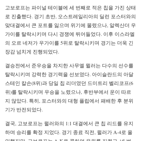
고보로프는 파이널 테이블에 세 번째로 적은 칩을 가진 상태
로 진출했다. 경기 초반, 오스트레일리아의 딜런 포스터와의
맞대결에서 큰 포트를 잃으며 위기에 몰렸으나, 알렉산더 우
가이를 탈락시키며 다시 경쟁에 뛰어들었다. 이후 이스라엘
의 오르 네저가 우가이를 5위로 탈락시키며 경기는 더욱 긴
장감 넘치게 진행되었다.
결승전에서 준우승을 차지한 사무엘 뮐러는 다수의 선수를
탈락시키며 강력한 경기력을 선보였다. 아이슬란드의 아달
스테인 칼손(8위)과 당일 칩 리더였던 드미트리 벨리코프(6
위)를 탈락시키며 우승을 노렸으나, 후반부에서 운이 따르
지 않았다. 특히, 포스터와의 대형 플립에서 패배한 후 분위
기가 반전되었다.
결국, 고보로프는 뮐러와의 1:1 대결에서 큰 칩 리드를 유지
하며 승리를 확정 지었다. 경기 종료 직전, 뮐러가 A-4로 올
인했지만, 고보로프는 A-K로 콜하며 우위를 지켰고, 네 번