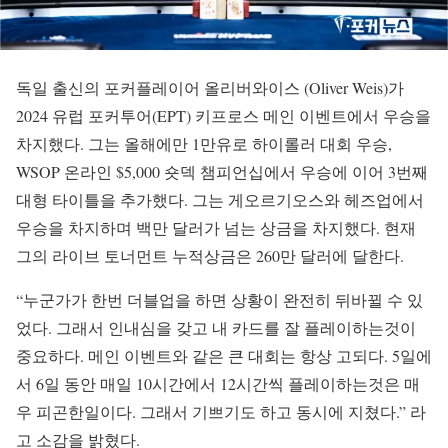
독일 출신의 포커플레이어 올리버와이스 (Oliver Weis)가
2024 유럽 포커투어(EPT) 키프로스 메인 이벤트에서 우승을
차지했다. 그는 올해에만 1만유로 하이롤러 대회 우승,
WSOP 온라인 $5,000 숏덱 챔피언십에서 우승에 이어 3번째
대형 타이틀을 추가했다. 그는 게오르기오스와 헤즈업에서
우승을 차지하며 백만 달러가 넘는 상금을 차지했다. 현재
그의 라이브 토너먼트 누적상금은 260만 달러에 달한다.
“누군가가 한번 더블업을 하면 상황이 완전히 뒤바뀔 수 있
었다. 그래서 인내심을 갖고 내 카드를 잘 플레이하는것이
중요하다. 메인 이벤트와 같은 큰 대회는 항상 고되다. 5일에
서 6일 동안 매일 10시간에서 12시간씩 플레이하는것은 매
우 피곤한일이다. 그래서 기쁘기도 하고 동시에 지쳤다.” 라
고 소감을 밝혔다.