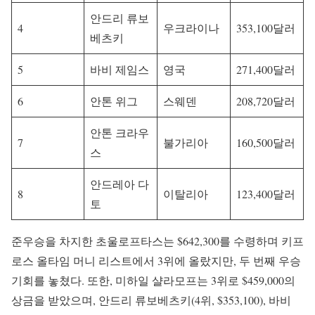
안드리 류보
4
우크라이나
353,100달러
베츠키
5
바비 제임스
영국
271,400달러
6
안톤 위그
스웨덴
208,720달러
안톤 크라우
7
불가리아
160,500달러
스
안드레아 다
8
이탈리아
123,400달러
토
준우승을 차지한 초울로프타스는 $642,300를 수령하며 키프
로스 올타임 머니 리스트에서 3위에 올랐지만, 두 번째 우승
기회를 놓쳤다. 또한, 미하일 샬라모프는 3위로 $459,000의
상금을 받았으며, 안드리 류보베츠키(4위, $353,100), 바비