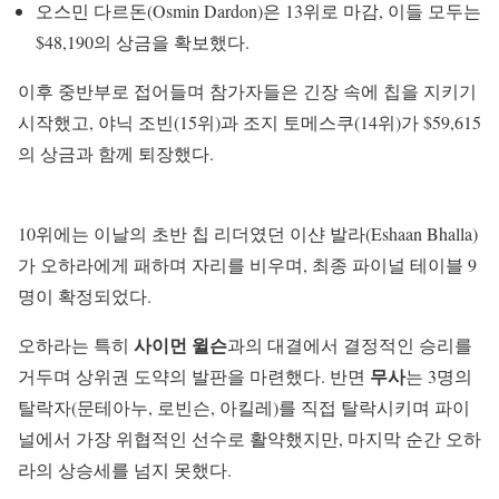
오스민 다르돈(Osmin Dardon)은 13위로 마감, 이들 모두는
$48,190의 상금을 확보했다.
이후 중반부로 접어들며 참가자들은 긴장 속에 칩을 지키기
시작했고, 야닉 조빈(15위)과 조지 토메스쿠(14위)가 $59,615
의 상금과 함께 퇴장했다.
10위에는 이날의 초반 칩 리더였던 이샨 발라(Eshaan Bhalla)
가 오하라에게 패하며 자리를 비우며, 최종 파이널 테이블 9
명이 확정되었다.
사이먼 윌슨
오하라는 특히
과의 대결에서 결정적인 승리를
무사
거두며 상위권 도약의 발판을 마련했다. 반면
는 3명의
탈락자(문테아누, 로빈슨, 아킬레)를 직접 탈락시키며 파이
널에서 가장 위협적인 선수로 활약했지만, 마지막 순간 오하
라의 상승세를 넘지 못했다.