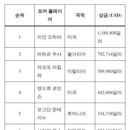
포커 플레이
순위
국적
상금 (USD)
어
1,189,408달
1
이안 오하라
미국
러
2
바하르 무사
불가리아
792,714달러
야코포 아킬
3
이탈리아
589,980달러
레
앤드류 로빈
4
미국
442,604달러
슨
보그단 문테
5
루마니아
334,718달러
아누