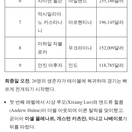
6
사이먼 윌슨
아일랜드
255,186달러
막시밀리아
7
노 카스타니
아르헨티나
196,145달러
니
미하일 자볼
8
우크라이나
152,009달러
로카
9
안킷 아후자
인도
118,785달러
최종일 오전
, 26명의 생존자가 테이블에 복귀하며 경기는 빠
르게 전개되기 시작했다.
첫 번째 레벨에서 시샹 루오(Xixiang Luo)와 앤드류 헐름
(Andrew Hulme)이 더블 아웃되며 이른 탈락을 맞이했고,
미셸 몰레나르, 개스턴 카츠만, 이니고 나베이로
곧이어
가
뒤를 따랐다.