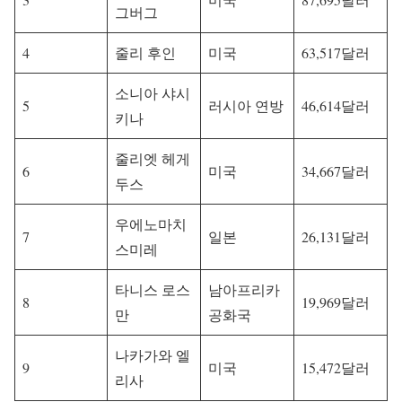
그버그
4
줄리 후인
미국
63,517달러
소니아 샤시
5
러시아 연방
46,614달러
키나
줄리엣 헤게
6
미국
34,667달러
두스
우에노마치
7
일본
26,131달러
스미레
타니스 로스
남아프리카
8
19,969달러
만
공화국
나카가와 엘
9
미국
15,472달러
리사