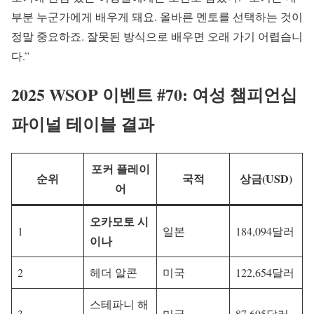
부분 누군가에게 배우게 돼요. 올바른 멘토를 선택하는 것이
정말 중요하죠. 잘못된 방식으로 배우면 오래 가기 어렵습니
다.”
2025 WSOP 이벤트 #70: 여성 챔피언십
파이널 테이블 결과
포커 플레이
순위
국적
상금(USD)
어
오카모토 시
1
일본
184,094달러
이나
2
헤더 알콘
미국
122,654달러
스테파니 해
3
미국
87,695달러