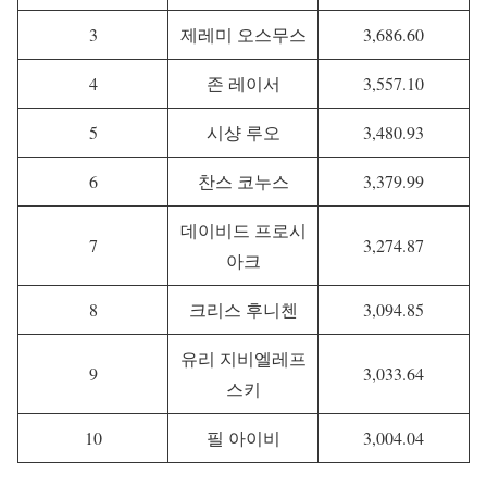
3
제레미 오스무스
3,686.60
4
존 레이서
3,557.10
5
시샹 루오
3,480.93
6
찬스 코누스
3,379.99
데이비드 프로시
7
3,274.87
아크
8
크리스 후니첸
3,094.85
유리 지비엘레프
9
3,033.64
스키
10
필 아이비
3,004.04