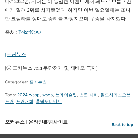
다.” 2022년, 시버는 이 동일한 이벤트에서 페드로 브롬프만
에게 밀려 2위를 차지했었다. 하지만 이번 일요일에는 조나
단 크렐라를 상대로 승리를 확정지으며 우승을 차지했다.
출처 :
PokerNews
[포커뉴스]
[ⓒ 포커뉴스.com 무단전재 및 재배포 금지]
Categories:
포커뉴스
Tags:
2024 wsop
,
wsop
,
브레이슬릿
,
스콧 시버
,
월드시리즈오브
포커
,
포커대회
,
홀덤토너먼트
포커뉴스 | 온라인홀덤사이트
Back to top