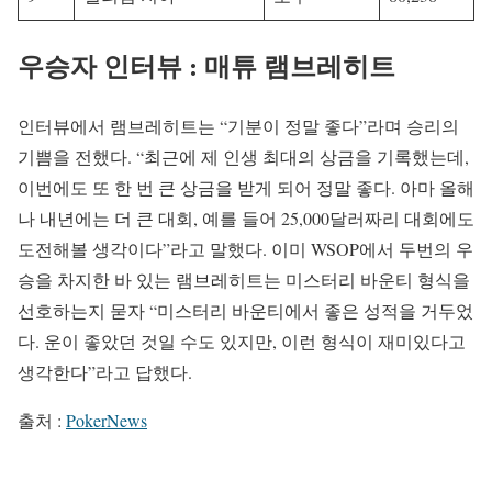
우승자 인터뷰 : 매튜 램브레히트
인터뷰에서 램브레히트는 “기분이 정말 좋다”라며 승리의
기쁨을 전했다. “최근에 제 인생 최대의 상금을 기록했는데,
이번에도 또 한 번 큰 상금을 받게 되어 정말 좋다. 아마 올해
나 내년에는 더 큰 대회, 예를 들어 25,000달러짜리 대회에도
도전해볼 생각이다”라고 말했다. 이미 WSOP에서 두번의 우
승을 차지한 바 있는 램브레히트는 미스터리 바운티 형식을
선호하는지 묻자 “미스터리 바운티에서 좋은 성적을 거두었
다. 운이 좋았던 것일 수도 있지만, 이런 형식이 재미있다고
생각한다”라고 답했다.
출처 :
PokerNews