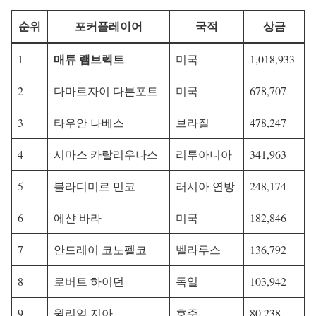
순위
포커플레이어
국적
상금
매튜 램브렉트
1
미국
1,018,933
2
다마르자이 다븐포트
미국
678,707
3
타우안 나베스
브라질
478,247
4
시마스 카랄리우나스
리투아니아
341,963
5
블라디미르 민코
러시아 연방
248,174
6
에샨 바라
미국
182,846
7
안드레이 코노펠코
벨라루스
136,792
8
로버트 하이던
독일
103,942
9
윌리엄 지아
호주
80,238