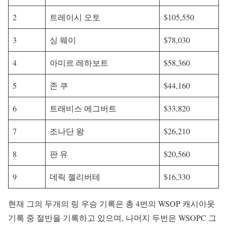
2
트레이시 오토
$105,550
3
싱 웨이
$78,030
4
아미르 레하보트
$58,360
5
존 쿠
$44,160
6
트래비스 에그버트
$33,820
7
조나단 왕
$26,210
8
판 유
$20,560
9
데릭 젤리버테
$16,330
현재 그의 두개의 링 우승 기록은 총 4번의 WSOP 캐시아웃
기록 중 절반을 기록하고 있으며, 나머지 두번은 WSOPC 그