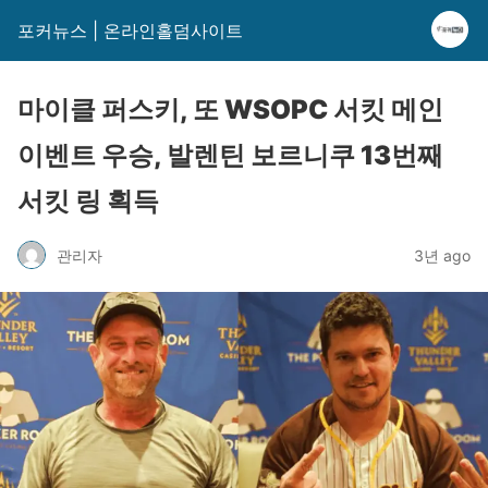
포커뉴스 | 온라인홀덤사이트
마이클 퍼스키, 또 WSOPC 서킷 메인
이벤트 우승, 발렌틴 보르니쿠 13번째
서킷 링 획득
관리자
3년 ago