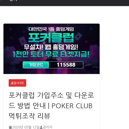
홀덤사이트
포커클럽 가입주소 및 다운로
드 방법 안내 | POKER CLUB
먹튀조작 리뷰
2026년 05월 12일
관리자