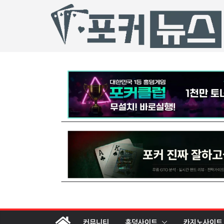
콘
텐
츠
로
건
너
뛰
기
커뮤니티
홀덤사이트
카지노사이트