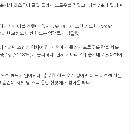
턴 9♣에서 하츠혼이 클럽 플러시 드로우를 잡았고, 리버 7♣가 깔리며
진이 이를 전했다. 앞서 Day 1a에서 조던 러드윅(Jordan
것과 비교해도 이번 핸드는 임팩트가 남달랐다.
이기려면 조건이 겹쳐야 한다. 턴에서 플러시 드로우를 잡을 확률
 중 1장(약 18%)에 불과하다. 전체 시나리오가 순서대로 맞아떨어
로 반드시 일어난다. 충분한 핸드 수가 쌓이면 어느 시점엔 현실
그 순간이 하필 딥 스택 올인 상황에서 찾아올 때다.