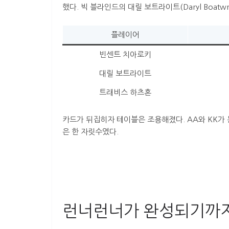
했다. 빅 블라인드의 대릴 보트라이트(Daryl Boat
플레이어
빈센트 치아로키
대릴 보트라이트
트래비스 하츠혼
카드가 뒤집히자 테이블은 조용해졌다. AA와 KK가
은 한 자릿수였다.
런너런너가 완성되기까