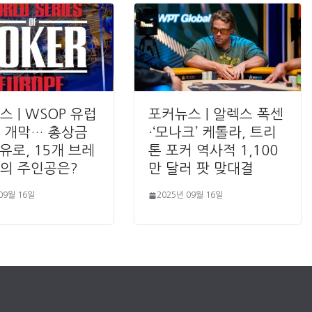
 | WSOP 유럽
포커뉴스 | 알렉스 폭센
 개막… 총상금
·‘모나크’ 케톨라, 트리
유로, 15개 브레
톤 포커 역사적 1,100
의 주인공은?
만 달러 팟 맞대결
09월 16일
2025년 09월 16일