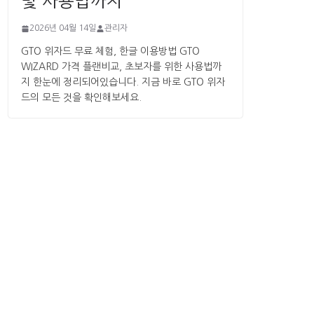
및 사용법까지
2026년 04월 14일
관리자
GTO 위자드 무료 체험, 한글 이용방법 GTO
WIZARD 가격 플랜비교, 초보자를 위한 사용법까
지 한눈에 정리되어있습니다. 지금 바로 GTO 위자
드의 모든 것을 확인해보세요.