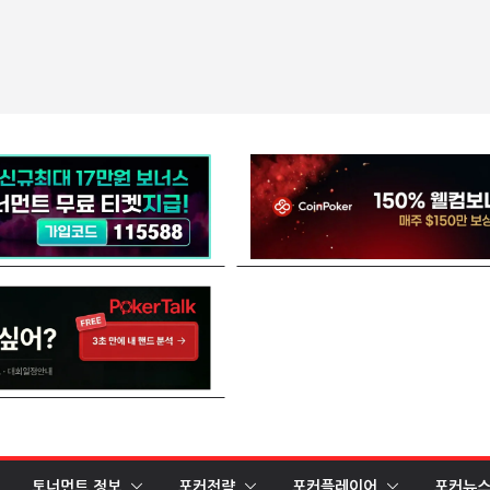
토너먼트 정보
포커전략
포커플레이어
포커뉴