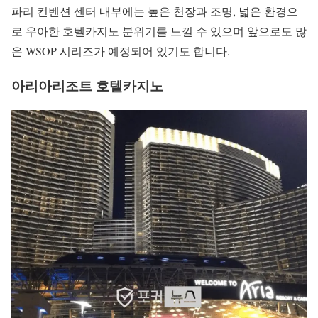
파리 컨벤션 센터 내부에는 높은 천장과 조명, 넓은 환경으
로 우아한 호텔카지노 분위기를 느낄 수 있으며 앞으로도 많
은 WSOP 시리즈가 예정되어 있기도 합니다.
아리아리조트 호텔카지노