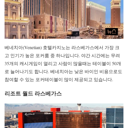
베네치아(Venetian) 호텔카지노는 라스베가스에서 가장 크
고 인기가 높은 포커룸 중 하나입니다. 야간 시간에는 무려
35개의 캐시게임이 열리고 사람이 많을때는 테이블이 50개
로 늘어나기도 합니다. 베네치아는 낮은 바이인 비용으로도
참여할 수 있는 포커테이블이 많이 제공되고 있습니다.
리조트 월드 라스베가스