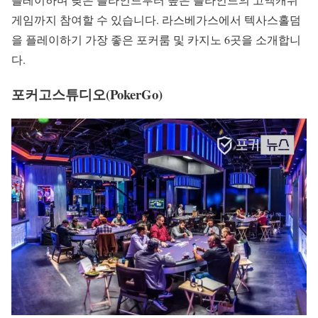
게임까지 참여할 수 있습니다. 라스베가스에서 텍사스홀덤
을 플레이하기 가장 좋은 포커룸 및 카지노 6곳을 소개합니
다.
포커고스튜디오(PokerGo)