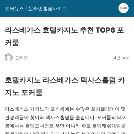
포커뉴스 | 온라인홀덤사이트
라스베가스 호텔카지노 추천 TOP6 포
커룸
관리자
4년 ago
호텔카지노 라스베가스 텍사스홀덤 카
지노 포커룸
라스베가스 카지노의 포커룸에는 수많은 포커플레이어 및
관광객들이 찾아와 텍사스홀덤을 즐깁니다. 포커룸의 테이
블에서는 홀덤토너먼트 뿐만 아니라 주로 홀덤캐쉬게임을
플레이하며 낮은 블라인드부터 높은 블라인드의 고액캐쉬