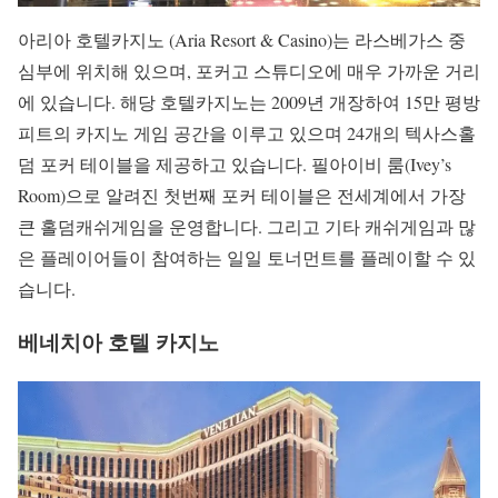
아리아 호텔카지노 (Aria Resort & Casino)는 라스베가스 중
심부에 위치해 있으며, 포커고 스튜디오에 매우 가까운 거리
에 있습니다. 해당 호텔카지노는 2009년 개장하여 15만 평방
피트의 카지노 게임 공간을 이루고 있으며 24개의 텍사스홀
덤 포커 테이블을 제공하고 있습니다. 필아이비 룸(Ivey’s
Room)으로 알려진 첫번째 포커 테이블은 전세계에서 가장
큰 홀덤캐쉬게임을 운영합니다. 그리고 기타 캐쉬게임과 많
은 플레이어들이 참여하는 일일 토너먼트를 플레이할 수 있
습니다.
베네치아 호텔 카지노