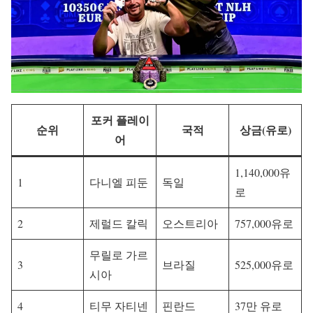
포커 플레이
순위
국적
상금(유로)
어
1,140,000유
1
다니엘 피둔
독일
로
2
제럴드 칼릭
오스트리아
757,000유로
무릴로 가르
3
브라질
525,000유로
시아
4
티무 자티넨
핀란드
37만 유로