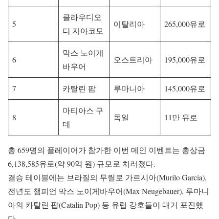
클라우디오
5
이탈리아
265,000유로
디 지아코모
막스 노이게
6
오스트리아
195,000유로
바우어
7
카탈린 팝
루마니아
145,000유로
마티아스 구
8
독일
11만 유로
데
총 659명의 플레이어가 참가한 이번 메인 이벤트는 총상금
6,138,585유로(약 90억 원) 규모로 치러졌다.
결승 테이블에는 브라질의 무릴로 가르시아(Murilo Garcia),
전년도 챔피언 막스 노이게바우어(Max Neugebauer), 루마니
아의 카탈린 팝(Catalin Pop) 등 유럽 강호들이 대거 포진했
다.