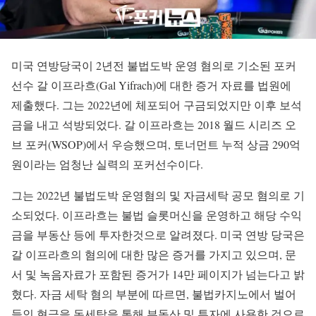
미국 연방당국이 2년전 불법도박 운영 혐의로 기소된 포커
선수 갈 이프라흐(Gal Yifrach)에 대한 증거 자료를 법원에
제출했다. 그는 2022년에 체포되어 구금되었지만 이후 보석
금을 내고 석방되었다. 갈 이프라흐는 2018 월드 시리즈 오
브 포커(WSOP)에서 우승했으며, 토너먼트 누적 상금 290억
원이라는 엄청난 실력의 포커선수이다.
그는 2022년 불법도박 운영혐의 및 자금세탁 공모 혐의로 기
소되었다. 이프라흐는 불법 슬롯머신을 운영하고 해당 수익
금을 부동산 등에 투자한것으로 알려졌다. 미국 연방 당국은
갈 이프라흐의 혐의에 대한 많은 증거를 가지고 있으며, 문
서 및 녹음자료가 포함된 증거가 14만 페이지가 넘는다고 밝
혔다. 자금 세탁 혐의 부분에 따르면, 불법카지노에서 벌어
들인 현금을 돈세탁을 통해 부동산 및 투자에 사용한 것으로