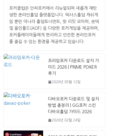
포커클럽은 인싸포커에서 리뉴얼되며 새롭게 재탄
생한 온라인홀덤 플랫폼입니다. 텍사스홀덤 캐쉬게
임 뿐만 아니라 홀덤토너먼트, 팟 리밋 오마하, 숏덱
및 올인폴드(AOF) 등 다양한 포커게임을 제공하며,
포커플레이어들에게 편리하고 안전한 온라인포커
를 즐길 수 있는 환경을 제공하고 있습니다.
프라임포커 다운로드 설치 가
이드 2026 | PRIME POKER
후기
2026년 05월 12일
다바오포커 다운로드 및 설치
방법 총정리 | GG포커 스킨
다바오홀덤 가이드 2026
2026년 02월 24일