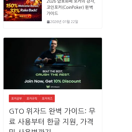
2026 암호화폐 포커의 강자,
코인포커(CoinPoker) 완벽
가이드
2026년 01월 22일
포커공부
포커규칙
포커퀴즈
GTO 위자드 완벽 가이드: 무
료 사용부터 한글 지원, 가격