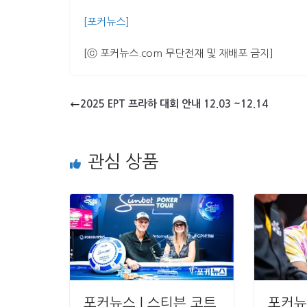
[포커뉴스]
[ⓒ 포커뉴스.com 무단전재 및 재배포 금지]
2025 EPT 프라하 대회 안내 12.03 ~12.14
관심 상품
포커뉴스 | 스티븐 코트
포커뉴스