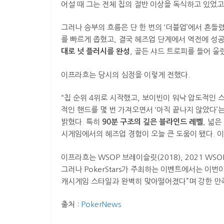
어설 때 그는 전체 칩의 절반 이상을 독식하고 있었고
그러나 승부의 흐름은 단 한 번의 ‘더블업’에서 흔들
를 빠르게 좁혔고, 결국 헤즈업 단계에서 역전에 성
대로 넛 플러시를 완성
, 골든 샤드 트로피를 들어 올
이프라흐는 당시의 심정을 이렇게 전했다.
“칩 순위 4위로 시작했고, 보이빈이 워낙 압도적인 
적인 핸드를 몇 번 가져오면서 ‘아직 끝나지 않았다’는
밝혔다. 특히
90분 구조의 깊은 블라인드 레벨
, 넓
시게임에서의 헤즈업 경험이 오늘 큰 도움이 됐다. 
이프라흐는 WSOP 브레이슬릿(2018), 2021 WS
그러나 PokerStars가 주최하는 이벤트에서는 이번
캐시게임 스타일과 완벽히 맞아떨어졌다”며 강한 만
출처 :
PokerNews