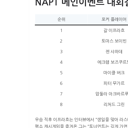
NAPT 메인이벤트 대
순위
포커 플레이어
1
갈 이프라흐
2
토마스 보이빈
3
젠 샤하데
4
에크렘 보즈쿠르
5
마이클 버크
6
피터 무가르
7
압둘라 아크바르
8
리처드 그린
우승 직후 이프라흐는 인터뷰에서 “생일을 맞아 라스
평소 캐시게임을 즐겨온 그는 “토너먼트는 깊게 가면