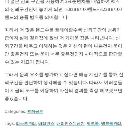
더 넓은 신뢰 구간을 사용하여 2표준편차를 대입하여 95%
의 신뢰구간안에 놓이게 되면 -3.82BB/100핸드~8.22BB/100
핸드의 승률 범위를 의미합니다.
따라서 더 많은 핸드수를 플레이할수록 신뢰구간의 범위가
좁아져 실제 결과값에 훨씬 더 가까운 값은 나타냅니다. 신
뢰구간을 배우고 이해하는 것은 자신의 런이 나쁜건지 운이
안 좋은건지 또는 운이 너무 좋은것인지 사대적으로 판단할
수 있는 지표가 됩니다.
그래서 운의 요소를 평가하고 싶다면 해당 계산기를 통해 신
뢰구간을 판단하여 생각해볼 수 있습니다. 따라서 여러분들
이 지금의 도구를 이용하여 자신의 결과를 측정 해보셨으면
좋겠습니다.
Categories:
포커공부
Tags:
리스크관리
,
배리언스
,
배리언스계산기
,
뱅크롤
,
뱅크롤관리
,