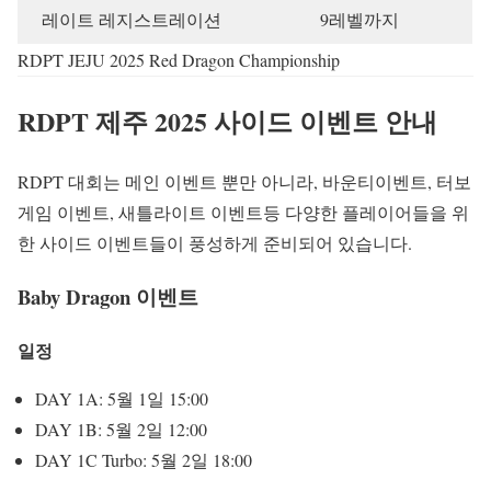
레이트 레지스트레이션
9레벨까지
RDPT JEJU 2025 Red Dragon Championship
RDPT 제주 2025 사이드 이벤트 안내
RDPT 대회는 메인 이벤트 뿐만 아니라, 바운티이벤트, 터보
게임 이벤트, 새틀라이트 이벤트등 다양한 플레이어들을 위
한 사이드 이벤트들이 풍성하게 준비되어 있습니다.
Baby Dragon 이벤트
일정
DAY 1A: 5월 1일 15:00
DAY 1B: 5월 2일 12:00
DAY 1C Turbo: 5월 2일 18:00