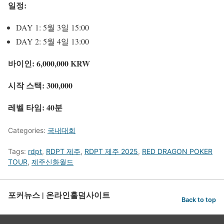
일정:
DAY 1: 5월 3일 15:00
DAY 2: 5월 4일 13:00
바이인: 6,000,000 KRW
시작 스택: 300,000
레벨 타임: 40분
Categories:
국내대회
Tags:
rdpt
,
RDPT 제주
,
RDPT 제주 2025
,
RED DRAGON POKER
TOUR
,
제주신화월드
포커뉴스 | 온라인홀덤사이트
Back to top