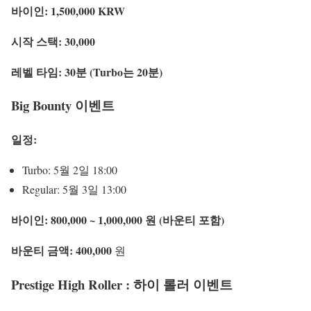
바이인: 1,500,000 KRW
시작 스택: 30,000
레벨 타임: 30분 (Turbo는 20분)
Big Bounty 이벤트
일정:
Turbo: 5월 2일 18:00
Regular: 5월 3일 13:00
바이인: 800,000 ~ 1,000,000 원 (바운티 포함)
바운티 금액: 400,000
원
Prestige High Roller : 하이 롤러 이벤트